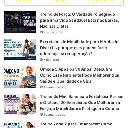
c
l
a
S
s
s
e
e
t
Treino de Força: O Verdadeiro Segredo
para uma Vida Saudável Está nas Barras,
b
g
s
Não nas Dietas
8 horas atrás
o
r
A
Exercícios de Mobilidade para Hérnia de
o
a
p
Disco L1: por que eles podem fazer
diferença na recuperação?
k
m
p
7 dias atrás
Ômega 3 Após os 50 Anos: Descubra
Como Esse Nutriente Pode Melhorar Sua
Saúde e Qualidade de Vida
1 semana atrás
Treino de Mini Band para Fortalecer Pernas
e Glúteos: 20 Exercícios Que Melhoram a
Força, a Mobilidade e Protegem a Coluna
1 semana atrás
Treino Zona 2 para Emagrecer: Como