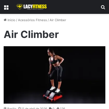
Menu
P
Início
/
Acessórios Fitness
/
Air Climber
Air Climber
Basilio
11 de abril de 2026
0
126