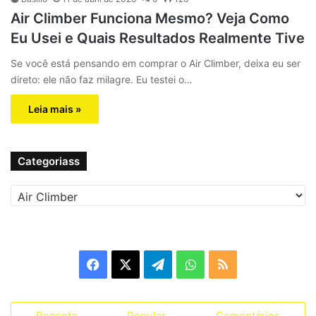
Air Climber Funciona Mesmo? Veja Como
Eu Usei e Quais Resultados Realmente Tive
Se você está pensando em comprar o Air Climber, deixa eu ser
direto: ele não faz milagre. Eu testei o…
Leia mais »
Categoriass
C
a
t
e
g
F
X
T
W
R
o
r
a
e
h
S
i
a
Recente
Popular
Comentários