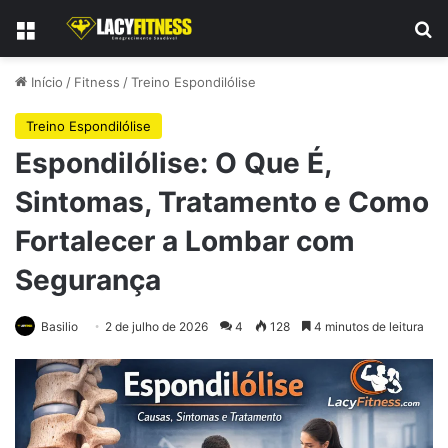
Menu
Pr
Início
/
Fitness
/
Treino Espondilólise
Treino Espondilólise
Espondilólise: O Que É,
Sintomas, Tratamento e Como
Fortalecer a Lombar com
Segurança
Basilio
2 de julho de 2026
4
128
4 minutos de leitura