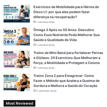
Entretanto, quando a lesão evolui, normalmente surgem:
Exercícios de Mobilidade para Hérnia de
Disco L1: por que eles podem fazer
Dor lombar persistente
diferença na recuperação?
1 semana atrás
É o sintoma mais comum.
Ômega 3 Após os 50 Anos: Descubra
Como Esse Nutriente Pode Melhorar Sua
Geralmente piora após atividades físicas ou ao
Saúde e Qualidade de Vida
permanecer muito tempo em pé.
1 semana atrás
Treino de Mini Band para Fortalecer Pernas
e Glúteos: 20 Exercícios Que Melhoram a
Rigidez na coluna
Força, a Mobilidade e Protegem a Coluna
1 semana atrás
A movimentação fica limitada, especialmente ao inclinar o
Treino Zona 2 para Emagrecer: Como
tronco para trás.
Fazer o Método que Acelera a Queima de
Gordura e Melhora a Saúde do Coração
2 semanas atrás
Sensação de instabilidade
Most Reviewed