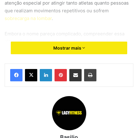
atenção especial por atingir tanto atletas quanto pessoas
que realizam movimentos repetitivos ou sofrem
sobrecarga na lombar
.
Embora o nome pareça complicado, compreender essa
alteração é fundamental para evitar a progressão da lesão
Mostrar mais
e recuperar a qualidade de vida. Felizmente, quando o
diagnóstico é realizado precocemente e o tratamento é
seguido corretamente, a maioria das pessoas consegue
Linkedin
Pinterest
Compartilhar via e-mail
Imprimir
controlar os sintomas e retornar às atividades do dia a dia.
Neste guia completo você aprenderá
o que é a
espondilólise
, quais são suas causas, os principais
sintomas, como é feito o diagnóstico, quais tratamentos
apresentam melhores resultados em 2026 e quais
exercícios ajudam a fortalecer a lombar com segurança.
Basilio