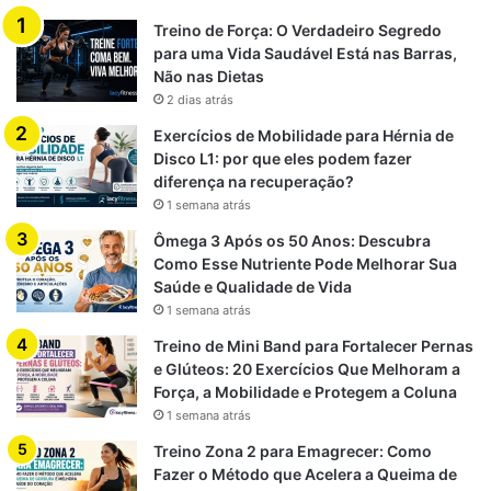
Alguns pacientes relatam a impressão de que a coluna
Treino de Força: O Verdadeiro Segredo
está “
travando
” durante determinados movimentos.
para uma Vida Saudável Está nas Barras,
Não nas Dietas
2 dias atrás
Diminuição do desempenho
Exercícios de Mobilidade para Hérnia de
Disco L1: por que eles podem fazer
esportivo
diferença na recuperação?
1 semana atrás
Quem pratica exercícios percebe queda na performance,
Ômega 3 Após os 50 Anos: Descubra
dificuldade para executar agachamentos e redução da
Como Esse Nutriente Pode Melhorar Sua
mobilidade.
Saúde e Qualidade de Vida
1 semana atrás
Treino de Mini Band para Fortalecer Pernas
Como é feito o
e Glúteos: 20 Exercícios Que Melhoram a
Força, a Mobilidade e Protegem a Coluna
1 semana atrás
diagnóstico?
Treino Zona 2 para Emagrecer: Como
Fazer o Método que Acelera a Queima de