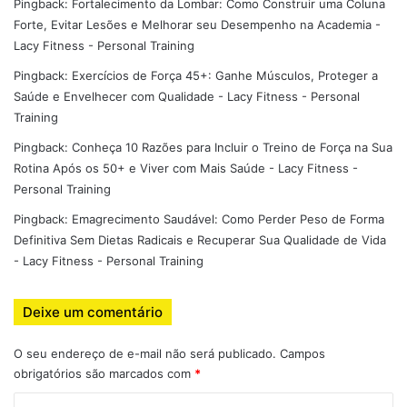
Pingback:
Fortalecimento da Lombar: Como Construir uma Coluna
Por que a Espondilólise
Forte, Evitar Lesões e Melhorar seu Desempenho na Academia -
Lacy Fitness - Personal Training
acontece?
Pingback:
Exercícios de Força 45+: Ganhe Músculos, Proteger a
Diversos fatores podem contribuir para o desenvolvimento
Saúde e Envelhecer com Qualidade - Lacy Fitness - Personal
Training
da lesão.
Pingback:
Conheça 10 Razões para Incluir o Treino de Força na Sua
Sobrecarga repetitiva
Rotina Após os 50+ e Viver com Mais Saúde - Lacy Fitness -
Personal Training
Movimentos constantes de extensão da coluna aumentam
Pingback:
Emagrecimento Saudável: Como Perder Peso de Forma
significativamente o estresse sobre a pars interarticularis.
Definitiva Sem Dietas Radicais e Recuperar Sua Qualidade de Vida
- Lacy Fitness - Personal Training
Isso acontece com frequência em:
Deixe um comentário
Musculação
Ginástica artística
O seu endereço de e-mail não será publicado.
Campos
obrigatórios são marcados com
*
Futebol
Cross Training
C