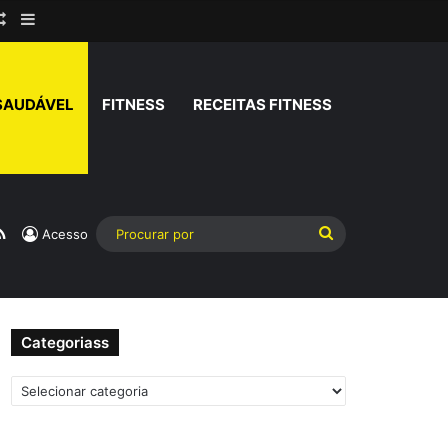
rar
Artigo aleatório
Barra Lateral
SAUDÁVEL
FITNESS
RECEITAS FITNESS
am
atsApp
RSS
Procurar
Acesso
por
Categoriass
Categoriass