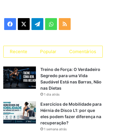
Facebook
X
Telegram
WhatsApp
RSS
Recente
Popular
Comentários
Treino de Força: O Verdadeiro
Segredo para uma Vida
Saudável Está nas Barras, Não
nas Dietas
1 dia atrás
Exercícios de Mobilidade para
Hérnia de Disco L1: por que
eles podem fazer diferença na
recuperação?
1 semana atrás