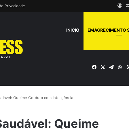
Ent
 de Privacidade
INICIO
EMAGRECIMENTO 
Facebook
X
Telegr
Wh
dável: Queime Gordura com Inteligência
audável: Queime