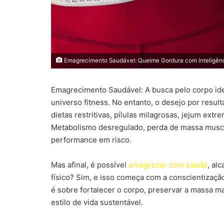
Emagrecimento Saudável: Queime Gordura com Inteligên
Emagrecimento Saudável: A busca pelo corpo ide
universo fitness. No entanto, o desejo por resul
dietas restritivas, pílulas milagrosas, jejum ex
Metabolismo desregulado, perda de massa muscul
performance em risco.
Mas afinal, é possível
emagrecer com saúde
, al
físico? Sim, e isso começa com a conscientizaç
é sobre fortalecer o corpo, preservar a massa m
estilo de vida sustentável.