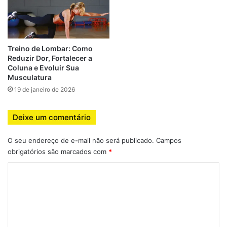
Discos intervertebrais: funcionam como
amortecedores.
Ligamentos: ajudam na estabilidade.
Eretores da espinha: mantêm a postura ereta.
Treino de Lombar: Como
Reduzir Dor, Fortalecer a
Multífidos: estabilizam as vértebras.
Coluna e Evoluir Sua
Musculatura
Quadrado lombar: auxilia na inclinação do tronco.
19 de janeiro de 2026
Core abdominal: trabalha em conjunto com a lombar.
Quando essas estruturas estão condicionadas, a coluna
Deixe um comentário
consegue distribuir melhor as forças e reduzir o estresse
O seu endereço de e-mail não será publicado.
Campos
sobre os discos e articulações.
obrigatórios são marcados com
*
Principais causas de dor
C
lombar em praticantes de
o
m
academia
e