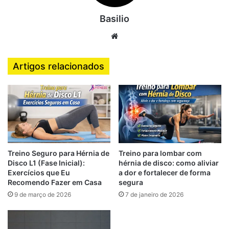
Além disso, fortalecer a coluna não significa apenas
ganhar força máxima. É necessário desenvolver
Basilio
resistência muscular, estabilidade, controle motor e
Website
coordenação para proteger as articulações e melhorar o
desempenho físico.
Artigos relacionados
O que é a lombar e qual sua função
no corpo?
A
região lombar
é formada por cinco vértebras principais
(L1 a L5) localizadas na parte inferior da coluna. Ela
conecta o tronco à pelve e suporta grande parte do peso
Treino Seguro para Hérnia de
Treino para lombar com
corporal.
Disco L1 (Fase Inicial):
hérnia de disco: como aliviar
Exercícios que Eu
a dor e fortalecer de forma
Entre as principais estruturas da lombar estão:
Recomendo Fazer em Casa
segura
9 de março de 2026
7 de janeiro de 2026
Vértebras lombares: responsáveis pela sustentação e
movimento.