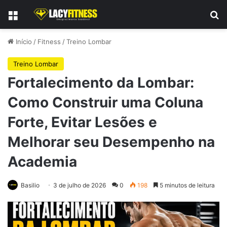
Menu
Pr
Início
/
Fitness
/
Treino Lombar
Treino Lombar
Fortalecimento da Lombar:
Como Construir uma Coluna
Forte, Evitar Lesões e
Melhorar seu Desempenho na
Academia
Basilio
3 de julho de 2026
0
198
5 minutos de leitura