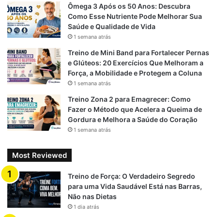
Ômega 3 Após os 50 Anos: Descubra
Em muitos casos,
Como Esse Nutriente Pode Melhorar Sua
Quem sente dor deve
exercícios adaptados
Saúde e Qualidade de Vida
parar de treinar
ajudam na recuperação.
1 semana atrás
Treino de Mini Band para Fortalecer Pernas
Cinto protege totalmente a
Ele apenas auxilia em
e Glúteos: 20 Exercícios Que Melhoram a
lombar
cargas específicas.
Força, a Mobilidade e Protegem a Coluna
1 semana atrás
Fazer abdominal resolve a
O tratamento depende da
dor
causa da dor.
Treino Zona 2 para Emagrecer: Como
Fazer o Método que Acelera a Queima de
Mobilidade é importante,
Gordura e Melhora a Saúde do Coração
Alongar sempre elimina o
mas não substitui
1 semana atrás
problema
fortalecimento.
Most Reviewed
A lombar deve ficar imóvel
Ela precisa de movimento
o tempo todo
controlado.
Treino de Força: O Verdadeiro Segredo
para uma Vida Saudável Está nas Barras,
Nem toda dor representa
Não nas Dietas
Dor significa lesão grave
dano estrutural
1 dia atrás