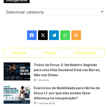
Recuperação insuficiente
:
Sono ruim, estresse elevado e
Categoriass
alimentação inadequada prejudicam a recuperação dos
músculos estabilizadores.
10 mitos sobre fortalecimento da
Facebook
X
Telegram
WhatsApp
RSS
lombar
Mito Verdade
Recente
Popular
Comentários
Com técnica correta,
Treino de Força: O Verdadeiro Segredo
Agachamento faz mal para
para uma Vida Saudável Está nas Barras,
fortalece a cadeia
a coluna
Não nas Dietas
posterior.
1 dia atrás
Quando bem executado, é
Exercícios de Mobilidade para Hérnia de
Levantamento terra
um dos melhores
Disco L1: por que eles podem fazer
diferença na recuperação?
estraga a lombar
exercícios para fortalecê-
1 semana atrás
la.