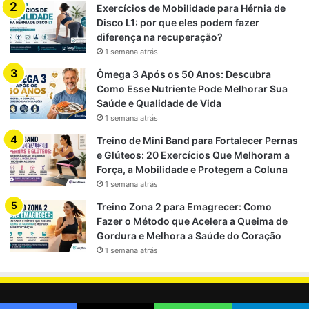
importante.
Exercícios de Mobilidade para Hérnia de
Disco L1: por que eles podem fazer
Só idosos precisam
Jovens também se
diferença na recuperação?
fortalecer a lombar
beneficiam muito.
1 semana atrás
Treinar lombar todos os
O descanso é essencial
Ômega 3 Após os 50 Anos: Descubra
Como Esse Nutriente Pode Melhorar Sua
dias é melhor
para adaptação muscular.
Saúde e Qualidade de Vida
1 semana atrás
O que realmente fortalece a lombar?
Treino de Mini Band para Fortalecer Pernas
e Glúteos: 20 Exercícios Que Melhoram a
Uma coluna forte depende de quatro pilares:
Força, a Mobilidade e Protegem a Coluna
1 semana atrás
Força
Treino Zona 2 para Emagrecer: Como
Fazer o Método que Acelera a Queima de
Capacidade de produzir tensão muscular.
Gordura e Melhora a Saúde do Coração
1 semana atrás
Resistência muscular
Capacidade de manter a postura por mais tempo.