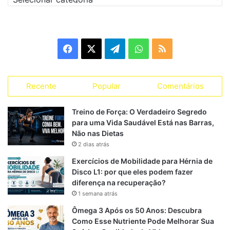
O agachamento:
Ativa grandes grupos musculares
Facebook
X
Telegram
WhatsApp
RSS
Aumenta o gasto calórico total
Eleva o metabolismo pós-treino (EPOC)
Recente
Popular
Comentários
Tradução prática:
Mesmo não sendo um exercício abdominal direto, ele
Treino de Força: O Verdadeiro Segredo
contribui significativamente para a redução de gordura
para uma Vida Saudável Está nas Barras,
corporal — inclusive na região abdominal.
Não nas Dietas
2 dias atrás
Exercícios de Mobilidade para Hérnia de
Tipos de agachamento para
Disco L1: por que eles podem fazer
diferença na recuperação?
potencializar o treino em casa
1 semana atrás
Ômega 3 Após os 50 Anos: Descubra
Variar o estímulo é essencial para evolução.
Como Esse Nutriente Pode Melhorar Sua