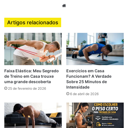
Maior recrutamento muscular = maior gasto calórico e
Website
estímulo hormonal (inclusive aumento de testosterona e
GH de forma natural).
Artigos relacionados
Qual é a forma correta de fazer
o agachamento perfeito?
A técnica correta evita lesões e maximiza resultados.
Faixa Elástica: Meu Segredo
Exercícios em Casa
de Treino em Casa trouxe
Funcionam? A Verdade
Execução técnica detalhada:
uma grande descoberta
Sobre 25 Minutos de
Intensidade
25 de fevereiro de 2026
Pés
6 de abril de 2026
Largura dos ombros ou levemente mais abertos
Pontas ligeiramente para fora (~15°)
Descida (fase excêntrica)
Inicie levando o quadril para trás (como se fosse