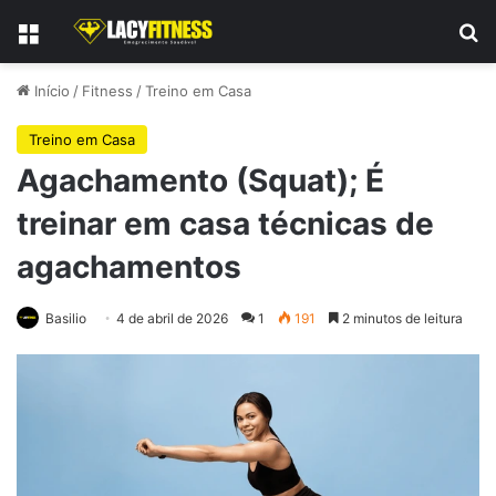
Menu
Pr
Início
/
Fitness
/
Treino em Casa
Treino em Casa
Agachamento (Squat); É
treinar em casa técnicas de
agachamentos
Basilio
4 de abril de 2026
1
191
2 minutos de leitura