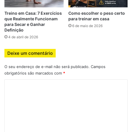
sentar)
Treino em Casa: 7 Exercícios
Como escolher o peso certo
Joelhos acompanham a direção dos pés
que Realmente Funcionam
para treinar em casa
para Secar e Ganhar
Coluna neutra (sem arredondar)
6 de maio de 2026
Definição
Profundidade
4 de abril de 2026
Ideal: até o quadril ficar abaixo da linha do joelho
Se não tiver mobilidade, desça até onde mantém
Deixe um comentário
controle
O seu endereço de e-mail não será publicado.
Campos
Subida (fase concêntrica)
obrigatórios são marcados com
*
Empurre o chão com os calcanhares
C
Contraia glúteos no final
o
Evite “jogar” o corpo para frente
m
e
Quais são os principais erros no
n
agachamento?
t