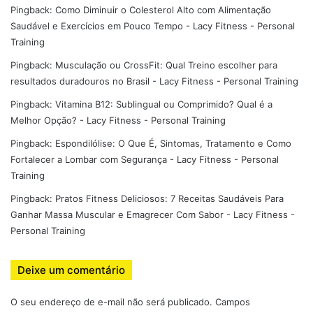
evitar fadiga excessiva.
Pingback:
Como Diminuir o Colesterol Alto com Alimentação
Saudável e Exercícios em Pouco Tempo - Lacy Fitness - Personal
Training
Exemplo clássico para
bíceps
:
Pingback:
Musculação ou CrossFit: Qual Treino escolher para
Rosca direta 12kg → até falha
resultados duradouros no Brasil - Lacy Fitness - Personal Training
Reduz para 8kg → até falha
Pingback:
Vitamina B12: Sublingual ou Comprimido? Qual é a
Melhor Opção? - Lacy Fitness - Personal Training
Reduz para 5kg → até falha
Pingback:
Espondilólise: O Que É, Sintomas, Tratamento e Como
Essa técnica maximiza
tensão muscular contínua
,
Fortalecer a Lombar com Segurança - Lacy Fitness - Personal
essencial para crescimento e resistência.
Training
Pingback:
Pratos Fitness Deliciosos: 7 Receitas Saudáveis Para
Ganhar Massa Muscular e Emagrecer Com Sabor - Lacy Fitness -
Grupo Muscular: Guias e
Personal Training
Exemplos Avançados
Deixe um comentário
Peito
O seu endereço de e-mail não será publicado.
Campos