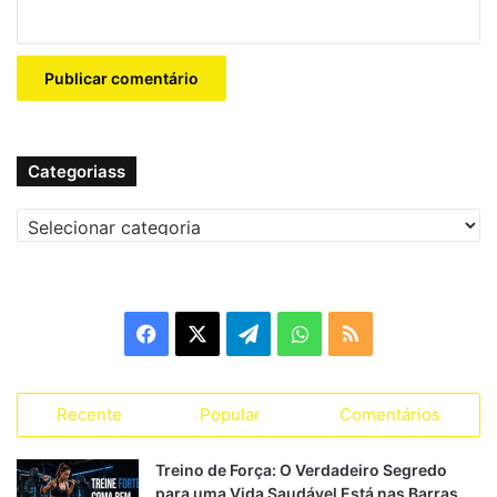
Rosca martelo: até falha, reduza carga e continue
Pernas
Leg press: até falha → reduza peso → continue
Extensão de pernas: 2-3 níveis de drop set para
Categoriass
quadríceps
Agachamento com barra: Drop Set para força e
Categoriass
resistência
Essa abordagem garante
estimulação completa de todos
os grupos musculares
, permitindo máxima eficiência e
Facebook
X
Telegram
WhatsApp
RSS
evolução contínua
Recente
Popular
Comentários
Cuidados Essenciais ao Usar
Treino de Força: O Verdadeiro Segredo
Apesar da eficácia, é importante ter atenção:
para uma Vida Saudável Está nas Barras,