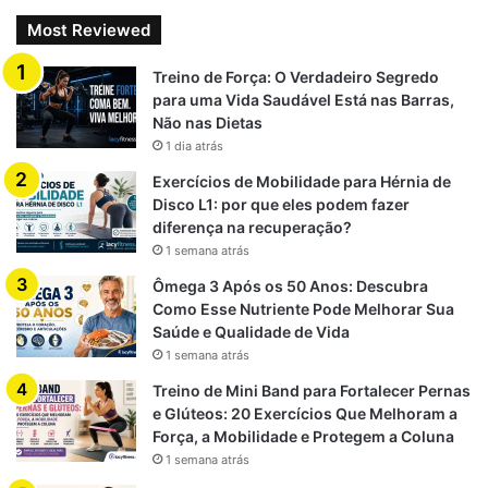
Most Reviewed
Intensid
Quebra
Tempo
Técnica
Volume
ade
de Platô
de Treino
Treino de Força: O Verdadeiro Segredo
para uma Vida Saudável Está nas Barras,
Drop
Muito
Alto
Sim
Menor
Não nas Dietas
Sets
alta
1 dia atrás
Super
Médio-
Exercícios de Mobilidade para Hérnia de
Alta
Parcial
Médio
Sets
alto
Disco L1: por que eles podem fazer
diferença na recuperação?
Giant
Muito
Muito
1 semana atrás
Sim
Longo
Sets
alta
alto
Ômega 3 Após os 50 Anos: Descubra
Como Esse Nutriente Pode Melhorar Sua
Pirâmide
Alta
Médio
Parcial
Médio
Saúde e Qualidade de Vida
1 semana atrás
Treino de Mini Band para Fortalecer Pernas
As Drop Sets são ideais para
maximizar tensão e volume
e Glúteos: 20 Exercícios Que Melhoram a
em curto período
, enquanto outras técnicas podem exigir
Força, a Mobilidade e Protegem a Coluna
mais tempo ou foco em resistência muscular.
1 semana atrás