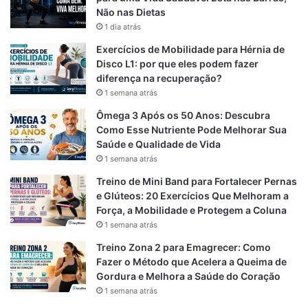
Não nas Dietas
Evite cargas muito pesadas que comprometam a
1 dia atrás
técnica
Exercícios de Mobilidade para Hérnia de
Não utilize Drop Sets em todos os exercícios, limite a
Disco L1: por que eles podem fazer
diferença na recuperação?
1-2 vezes por semana
1 semana atrás
Controle fadiga e respeite sinais de sobrecarga
Ômega 3 Após os 50 Anos: Descubra
Priorize alongamento e aquecimento antes da sessão
Como Esse Nutriente Pode Melhorar Sua
Combine com alimentação e recuperação adequadas
Saúde e Qualidade de Vida
1 semana atrás
Drop Sets: As Drop Sets são
uma técnica avançada
,
Treino de Mini Band para Fortalecer Pernas
indicada para quem já tem experiência em musculação e
e Glúteos: 20 Exercícios Que Melhoram a
busca
crescimento muscular estratégico
.
Força, a Mobilidade e Protegem a Coluna
1 semana atrás
Treino Zona 2 para Emagrecer: Como
Drop Sets vs. Outras Técnicas
Fazer o Método que Acelera a Queima de
Gordura e Melhora a Saúde do Coração
Avançadas
1 semana atrás