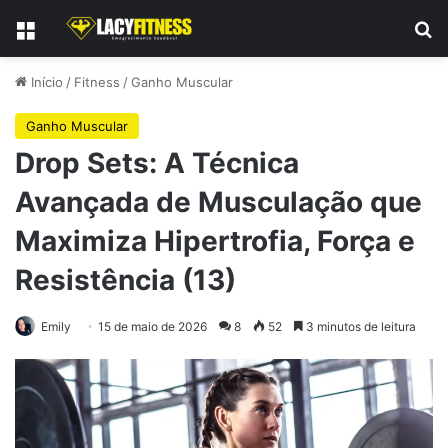
Menu
Pr
Início
/
Fitness
/
Ganho Muscular
Ganho Muscular
Drop Sets: A Técnica
Avançada de Musculação que
Maximiza Hipertrofia, Força e
Resistência (13)
Emily
15 de maio de 2026
8
52
3 minutos de leitura