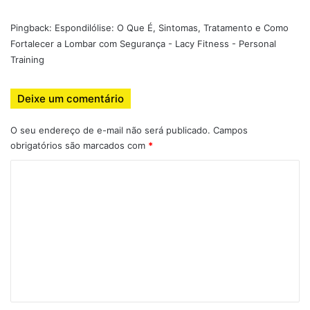
lombar (e não só incômodo muscular), interrompa
Pingback:
Espondilólise: O Que É, Sintomas, Tratamento e Como
imediatamente. Dor lancinante, sensação de
Fortalecer a Lombar com Segurança - Lacy Fitness - Personal
formigamento ou irradiação são sinais de alerta.
Training
Deixe um comentário
Exercícios recomendados (com foco
em segurança para lombar)
O seu endereço de e-mail não será publicado.
Campos
obrigatórios são marcados com
*
A seguir, exercícios indicados para quem quer fortalecer
C
pernas, peitoral e braços sem sobrecarregar a região
o
lombar:
m
Para estabilização da lombar / core (pré-treino
e
diário ou parte do aquecimento)
n
Bird-Dog (mãos e joelhos) — estende braço e perna
t
opostos, mantendo o core estabilizado.
Medical News
á
Today+1