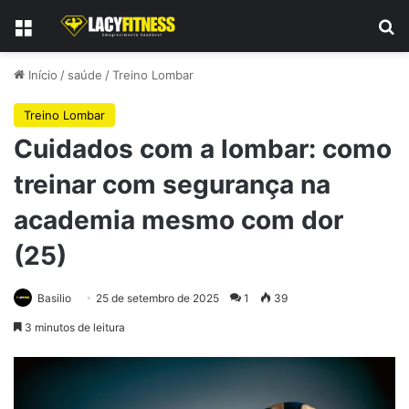
Menu
Pr
Início
/
saúde
/
Treino Lombar
Treino Lombar
Cuidados com a lombar: como
treinar com segurança na
academia mesmo com dor
(25)
Basilio
25 de setembro de 2025
1
39
3 minutos de leitura