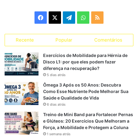
Agachamento com apoio (goblet squat, agachamento
com halter apoiado no peito) — mantém o tronco mais
Facebook
X
Telegram
WhatsApp
RSS
ereto e reduz demanda de compressão na lombar.
Agachamento com elástico ou “mini band”
(resistência leve) — útil como variação segura
Recente
Popular
Comentários
Leg press (ângulo moderado) — sempre controlar o
movimento de descida, sem impulsos
Exercícios de Mobilidade para Hérnia de
Cadeira extensora / mesa flexora — isoladas, exigem
Disco L1: por que eles podem fazer
diferença na recuperação?
menos estabilização lombar
5 dias atrás
Stiff com halteres leves (ou hex-bar) — variante de
Ômega 3 Após os 50 Anos: Descubra
levantamento terra com menor torque para a coluna,
Como Esse Nutriente Pode Melhorar Sua
desde que feito com postura neutra
Saúde e Qualidade de Vida
Panturrilha em pé ou sentado
6 dias atrás
Treino de Mini Band para Fortalecer Pernas
Treino peitoral e braços (evitando sobrecarga na
e Glúteos: 20 Exercícios Que Melhoram a
lombar)
Força, a Mobilidade e Protegem a Coluna
Supino reto com barra ou halter — mantenha pés
1 semana atrás