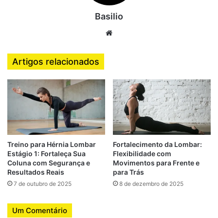
Controle motor e técnica valem mais que carga alta
Movimentos bem feitos, com amplitude controlada,
Basilio
recrutamento correto e execução lenta, devem
Website
preceder aumentos de carga. Evite compensações
com o tronco quando os músculos “cedem”.
Artigos relacionados
Progressão gradual + cargas moderadas
Aumente o peso ou volume apenas quando sentir que
consegue manter a forma e sem dor lombar. É melhor
evoluir lentamente e seguro do que “doer” hoje e
regredir amanhã.
Alongamento e mobilidade complementam
Glúteos, isquiotibiais, flexores de quadril e cadeia
Treino para Hérnia Lombar
Fortalecimento da Lombar:
Estágio 1: Fortaleça Sua
Flexibilidade com
posterior tendem a tensionar e arrastar a pelve – isso
Coluna com Segurança e
Movimentos para Frente e
pode piorar dores na lombar. Alongamentos e
Resultados Reais
para Trás
liberação miofascial ajudam.
Hospital for Special
7 de outubro de 2025
8 de dezembro de 2025
Surgery+1
De olho nos sinais — quando parar
Um Comentário
Se o exercício provoca dor aguda ou pontual na