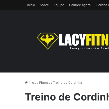
Início
Sobre
Equipe
Compre agora!
Política
Início
/
Fitness
/
Treino de Cordinha
Treino de Cordin