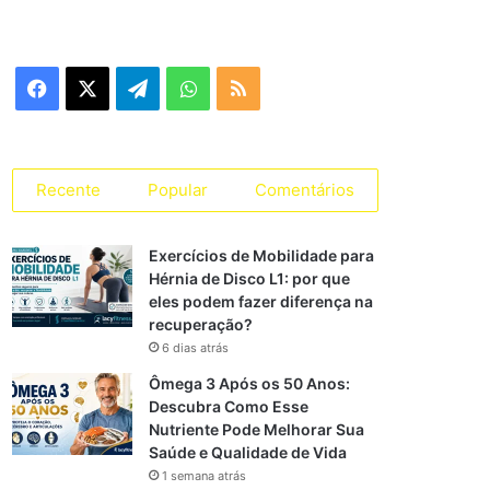
e
g
o
r
F
X
T
W
R
i
a
a
e
h
S
s
s
c
l
a
S
Recente
Popular
Comentários
e
e
t
Exercícios de Mobilidade para
b
g
s
Hérnia de Disco L1: por que
eles podem fazer diferença na
o
r
A
recuperação?
o
a
p
6 dias atrás
Ômega 3 Após os 50 Anos:
k
m
p
Descubra Como Esse
Nutriente Pode Melhorar Sua
Saúde e Qualidade de Vida
1 semana atrás