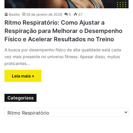
Basilio
26 de janeiro de 2026
0
37
Ritmo Respiratório: Como Ajustar a
Respiração para Melhorar o Desempenho
Físico e Acelerar Resultados no Treino
A busca por desempenho físico de alta qualidade está cada
vez mais presente no universo fitness. Apesar disso, muitos
praticantes…
Leia mais »
Categoriass
C
a
t
e