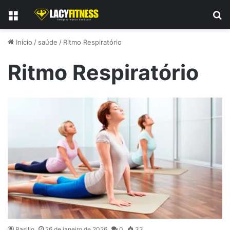
Menu
P
Início
/
saúde
/
Ritmo Respiratório
Ritmo Respiratório
Basilio
26 de janeiro de 2026
0
33