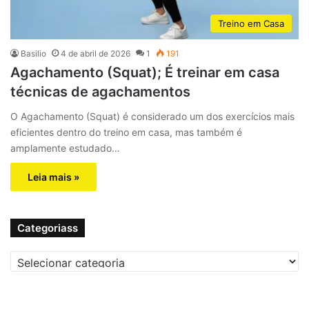
Treino em Casa
Basilio
4 de abril de 2026
1
191
Agachamento (Squat); É treinar em casa
técnicas de agachamentos
O Agachamento (Squat) é considerado um dos exercícios mais
eficientes dentro do treino em casa, mas também é
amplamente estudado…
Leia mais »
Categoriass
C
a
t
e