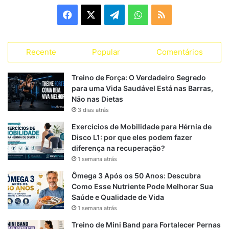
g
F
X
T
W
R
o
r
a
e
h
S
i
a
Recente
Popular
Comentários
c
l
a
S
s
s
e
e
t
Treino de Força: O Verdadeiro Segredo
para uma Vida Saudável Está nas Barras,
b
g
s
Não nas Dietas
3 dias atrás
o
r
A
Exercícios de Mobilidade para Hérnia de
o
a
p
Disco L1: por que eles podem fazer
diferença na recuperação?
k
m
p
1 semana atrás
Ômega 3 Após os 50 Anos: Descubra
Como Esse Nutriente Pode Melhorar Sua
Saúde e Qualidade de Vida
1 semana atrás
Treino de Mini Band para Fortalecer Pernas