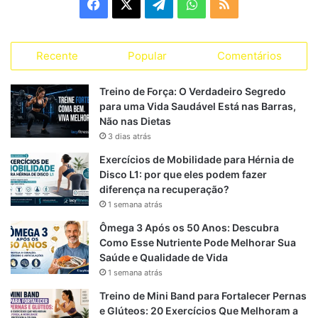
F
X
T
W
R
o
r
a
e
h
S
i
a
Recente
Popular
Comentários
c
l
a
S
s
s
e
e
t
Treino de Força: O Verdadeiro Segredo
para uma Vida Saudável Está nas Barras,
b
g
s
Não nas Dietas
3 dias atrás
o
r
A
Exercícios de Mobilidade para Hérnia de
o
a
p
Disco L1: por que eles podem fazer
diferença na recuperação?
k
m
p
1 semana atrás
Ômega 3 Após os 50 Anos: Descubra
Como Esse Nutriente Pode Melhorar Sua
Saúde e Qualidade de Vida
1 semana atrás
Treino de Mini Band para Fortalecer Pernas
e Glúteos: 20 Exercícios Que Melhoram a