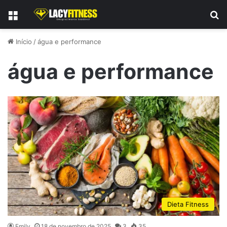
Menu
P
Início
/
água e performance
água e performance
Dieta Fitness
Emily
18 de novembro de 2025
3
35