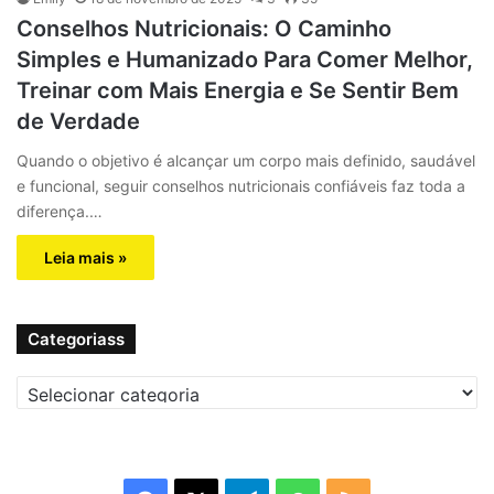
Conselhos Nutricionais: O Caminho
Simples e Humanizado Para Comer Melhor,
Treinar com Mais Energia e Se Sentir Bem
de Verdade
Quando o objetivo é alcançar um corpo mais definido, saudável
e funcional, seguir conselhos nutricionais confiáveis faz toda a
diferença.…
Leia mais »
Categoriass
C
a
t
e
g