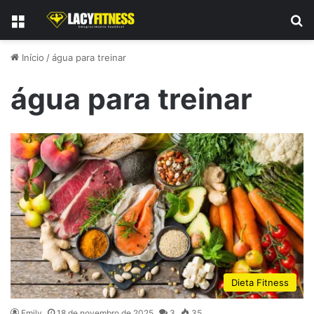
Menu
P
Início
/
água para treinar
água para treinar
Dieta Fitness
Emily
18 de novembro de 2025
3
35