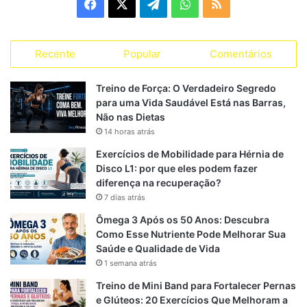
F
X
T
W
R
o
r
a
e
h
S
i
a
Recente
Popular
Comentários
c
l
a
S
s
s
e
e
t
Treino de Força: O Verdadeiro Segredo
para uma Vida Saudável Está nas Barras,
b
g
s
Não nas Dietas
14 horas atrás
o
r
A
Exercícios de Mobilidade para Hérnia de
o
a
p
Disco L1: por que eles podem fazer
diferença na recuperação?
k
m
p
7 dias atrás
Ômega 3 Após os 50 Anos: Descubra
Como Esse Nutriente Pode Melhorar Sua
Saúde e Qualidade de Vida
1 semana atrás
Treino de Mini Band para Fortalecer Pernas
e Glúteos: 20 Exercícios Que Melhoram a