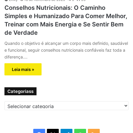
Conselhos Nutricionais: O Caminho
Simples e Humanizado Para Comer Melhor,
Treinar com Mais Energia e Se Sentir Bem
de Verdade
Quando o objetivo é alcançar um corpo mais definido, saudável
e funcional, seguir conselhos nutricionais confiáveis faz toda a
diferença.…
Leia mais »
Categoriass
C
a
t
e
g