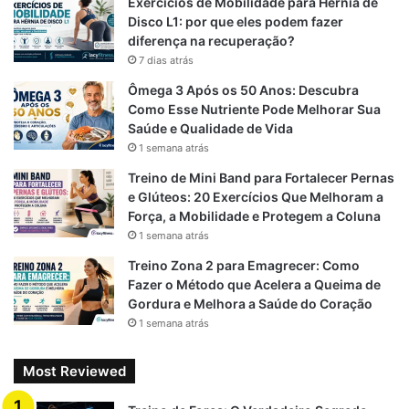
Exercícios de Mobilidade para Hérnia de
o
a
p
Disco L1: por que eles podem fazer
diferença na recuperação?
k
m
p
7 dias atrás
Ômega 3 Após os 50 Anos: Descubra
Como Esse Nutriente Pode Melhorar Sua
Saúde e Qualidade de Vida
1 semana atrás
Treino de Mini Band para Fortalecer Pernas
e Glúteos: 20 Exercícios Que Melhoram a
Força, a Mobilidade e Protegem a Coluna
1 semana atrás
Treino Zona 2 para Emagrecer: Como
Fazer o Método que Acelera a Queima de
Gordura e Melhora a Saúde do Coração
1 semana atrás
Most Reviewed