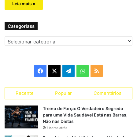
Leia mais »
Categoriass
C
a
t
e
g
F
X
T
W
R
o
r
a
e
h
S
i
a
Recente
Popular
Comentários
c
l
a
S
s
s
e
e
t
Treino de Força: O Verdadeiro Segredo
para uma Vida Saudável Está nas Barras,
b
g
s
Não nas Dietas
7 horas atrás
o
r
A