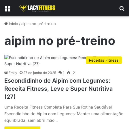
Menu
P
Início
/
aipim no pré-treino
aipim no pré-treino
Receitas Fitness
Emily
27 de junho de 2025
1
12
Escondidinho de Aipim com Legumes:
Receita Fitness, Leve e Super Nutritiva
(27)
Uma Receita Fitness Completa Para Sua Rotina Saudável
Escondidinho de Aipim com Legumes: Manter uma alimentação
equilibrada, sem abrir mão…