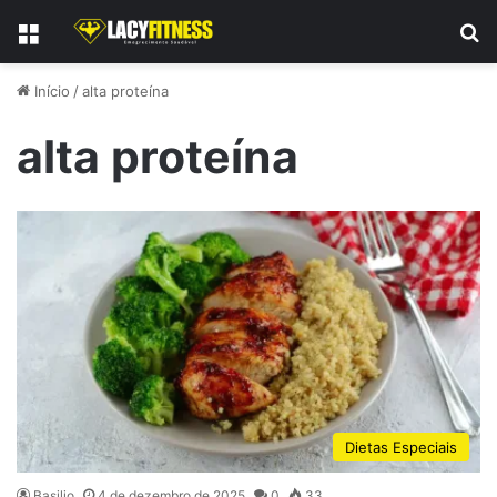
Menu
P
Início
/
alta proteína
alta proteína
Dietas Especiais
Basilio
4 de dezembro de 2025
0
33