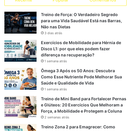
c
l
a
S
s
s
e
e
t
Treino de Força: O Verdadeiro Segredo
para uma Vida Saudável Está nas Barras,
b
g
s
Não nas Dietas
3 dias atrás
o
r
A
Exercícios de Mobilidade para Hérnia de
o
a
p
Disco L1: por que eles podem fazer
diferença na recuperação?
k
m
p
1 semana atrás
Ômega 3 Após os 50 Anos: Descubra
Como Esse Nutriente Pode Melhorar Sua
Saúde e Qualidade de Vida
1 semana atrás
Treino de Mini Band para Fortalecer Pernas
e Glúteos: 20 Exercícios Que Melhoram a
Força, a Mobilidade e Protegem a Coluna
2 semanas atrás
Treino Zona 2 para Emagrecer: Como