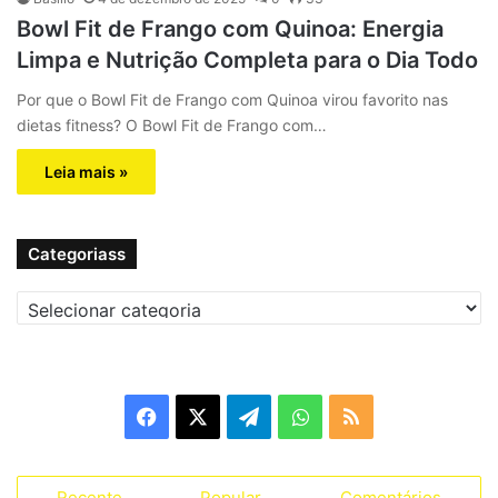
Bowl Fit de Frango com Quinoa: Energia
Limpa e Nutrição Completa para o Dia Todo
Por que o Bowl Fit de Frango com Quinoa virou favorito nas
dietas fitness? O Bowl Fit de Frango com…
Leia mais »
Categoriass
C
a
t
e
g
F
X
T
W
R
o
r
a
e
h
S
i
a
Recente
Popular
Comentários