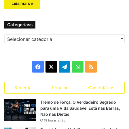
Leia mais »
Categoriass
C
a
t
e
g
F
X
T
W
R
o
r
a
e
h
S
i
a
Recente
Popular
Comentários
c
l
a
S
s
s
e
e
t
Treino de Força: O Verdadeiro Segredo
para uma Vida Saudável Está nas Barras,
b
g
s
Não nas Dietas
19 horas atrás
o
r
A