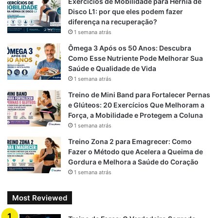
Exercícios de Mobilidade para Hérnia de
o
a
p
Disco L1: por que eles podem fazer
diferença na recuperação?
k
m
p
1 semana atrás
Ômega 3 Após os 50 Anos: Descubra
Como Esse Nutriente Pode Melhorar Sua
Saúde e Qualidade de Vida
1 semana atrás
Treino de Mini Band para Fortalecer Pernas
e Glúteos: 20 Exercícios Que Melhoram a
Força, a Mobilidade e Protegem a Coluna
1 semana atrás
Treino Zona 2 para Emagrecer: Como
Fazer o Método que Acelera a Queima de
Gordura e Melhora a Saúde do Coração
1 semana atrás
Most Reviewed