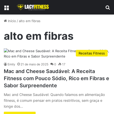
Menu
P
Início
/
alto em fibras
alto em fibras
Receitas Fitness
Emily
21 de maio de 2025
0
17
Mac and Cheese Saudável: A Receita
Fitness com Pouco Sódio, Rico em Fibras e
Sabor Surpreendente
Mac and Cheese Saudável: Quando falamos em alimentação
fitness, é comum pensar em pratos restritivos, sem graça e
longe dos…