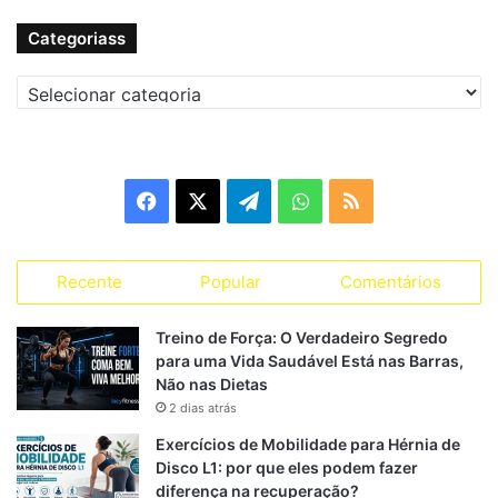
Categoriass
C
a
t
e
g
F
X
T
W
R
o
r
a
e
h
S
i
a
Recente
Popular
Comentários
c
l
a
S
s
s
e
e
t
Treino de Força: O Verdadeiro Segredo
para uma Vida Saudável Está nas Barras,
b
g
s
Não nas Dietas
2 dias atrás
o
r
A
Exercícios de Mobilidade para Hérnia de
o
a
p
Disco L1: por que eles podem fazer
diferença na recuperação?