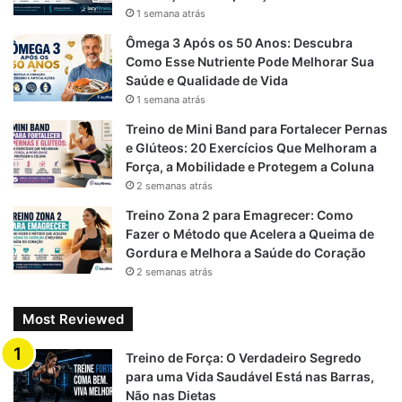
k
m
p
1 semana atrás
Ômega 3 Após os 50 Anos: Descubra
Como Esse Nutriente Pode Melhorar Sua
Saúde e Qualidade de Vida
1 semana atrás
Treino de Mini Band para Fortalecer Pernas
e Glúteos: 20 Exercícios Que Melhoram a
Força, a Mobilidade e Protegem a Coluna
2 semanas atrás
Treino Zona 2 para Emagrecer: Como
Fazer o Método que Acelera a Queima de
Gordura e Melhora a Saúde do Coração
2 semanas atrás
Most Reviewed
Treino de Força: O Verdadeiro Segredo
para uma Vida Saudável Está nas Barras,
Não nas Dietas