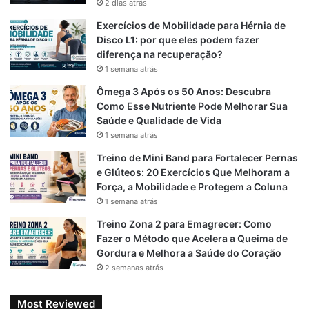
2 dias atrás
o
r
A
Exercícios de Mobilidade para Hérnia de
o
a
p
Disco L1: por que eles podem fazer
diferença na recuperação?
k
m
p
1 semana atrás
Ômega 3 Após os 50 Anos: Descubra
Como Esse Nutriente Pode Melhorar Sua
Saúde e Qualidade de Vida
1 semana atrás
Treino de Mini Band para Fortalecer Pernas
e Glúteos: 20 Exercícios Que Melhoram a
Força, a Mobilidade e Protegem a Coluna
1 semana atrás
Treino Zona 2 para Emagrecer: Como
Fazer o Método que Acelera a Queima de
Gordura e Melhora a Saúde do Coração
2 semanas atrás
Most Reviewed