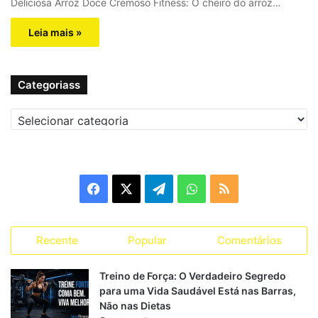
Deliciosa Arroz Doce Cremoso Fitness: O cheiro do arroz…
Leia mais »
Categoriass
C
a
t
e
g
F
X
T
W
R
o
r
a
e
h
S
i
a
Recente
Popular
Comentários
c
l
a
S
s
s
e
e
t
Treino de Força: O Verdadeiro Segredo
para uma Vida Saudável Está nas Barras,
b
g
s
Não nas Dietas