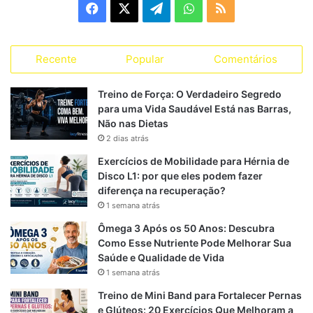
F
X
T
W
R
o
r
a
e
h
S
i
a
Recente
Popular
Comentários
c
l
a
S
s
s
e
e
t
Treino de Força: O Verdadeiro Segredo
para uma Vida Saudável Está nas Barras,
b
g
s
Não nas Dietas
2 dias atrás
o
r
A
Exercícios de Mobilidade para Hérnia de
o
a
p
Disco L1: por que eles podem fazer
diferença na recuperação?
k
m
p
1 semana atrás
Ômega 3 Após os 50 Anos: Descubra
Como Esse Nutriente Pode Melhorar Sua
Saúde e Qualidade de Vida
1 semana atrás
Treino de Mini Band para Fortalecer Pernas
e Glúteos: 20 Exercícios Que Melhoram a