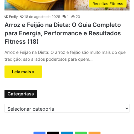
Receitas Fitness
Emily
18 de agosto de 2025
1
20
Arroz e Feijão na Dieta: O Guia Completo
para Energia, Performance e Resultados
Fitness (18)
Arroz e Feijão na Dieta: O arroz e feijão são muito mais do que
tradição: são aliados poderosos para quem…
Leia mais »
Categoriass
C
a
t
e
g