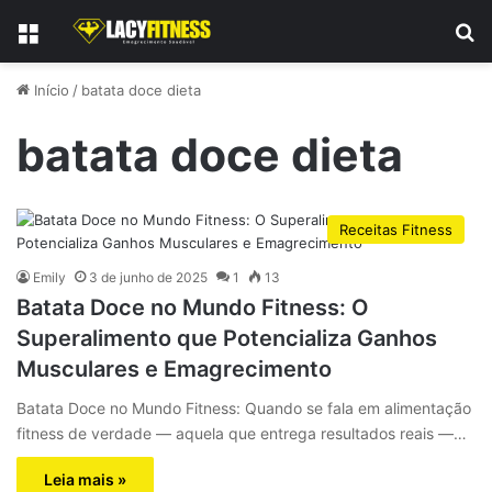
Menu
P
Início
/
batata doce dieta
batata doce dieta
Receitas Fitness
Emily
3 de junho de 2025
1
13
Batata Doce no Mundo Fitness: O
Superalimento que Potencializa Ganhos
Musculares e Emagrecimento
Batata Doce no Mundo Fitness: Quando se fala em alimentação
fitness de verdade — aquela que entrega resultados reais —…
Leia mais »