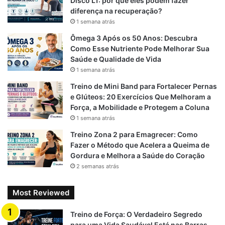
o
a
p
Disco L1: por que eles podem fazer
diferença na recuperação?
k
m
p
1 semana atrás
Ômega 3 Após os 50 Anos: Descubra
Como Esse Nutriente Pode Melhorar Sua
Saúde e Qualidade de Vida
1 semana atrás
Treino de Mini Band para Fortalecer Pernas
e Glúteos: 20 Exercícios Que Melhoram a
Força, a Mobilidade e Protegem a Coluna
1 semana atrás
Treino Zona 2 para Emagrecer: Como
Fazer o Método que Acelera a Queima de
Gordura e Melhora a Saúde do Coração
2 semanas atrás
Most Reviewed
Treino de Força: O Verdadeiro Segredo
para uma Vida Saudável Está nas Barras,