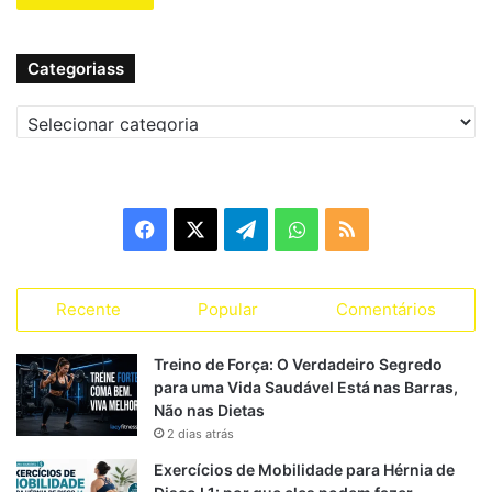
Categoriass
C
a
t
e
g
F
X
T
W
R
o
r
a
e
h
S
i
a
Recente
Popular
Comentários
c
l
a
S
s
s
e
e
t
Treino de Força: O Verdadeiro Segredo
para uma Vida Saudável Está nas Barras,
b
g
s
Não nas Dietas
2 dias atrás
o
r
A
Exercícios de Mobilidade para Hérnia de