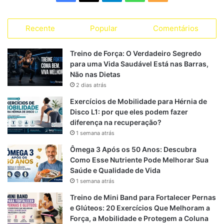
r
a
e
h
S
i
a
Recente
Popular
Comentários
c
l
a
S
s
s
e
e
t
Treino de Força: O Verdadeiro Segredo
para uma Vida Saudável Está nas Barras,
b
g
s
Não nas Dietas
2 dias atrás
o
r
A
Exercícios de Mobilidade para Hérnia de
o
a
p
Disco L1: por que eles podem fazer
diferença na recuperação?
k
m
p
1 semana atrás
Ômega 3 Após os 50 Anos: Descubra
Como Esse Nutriente Pode Melhorar Sua
Saúde e Qualidade de Vida
1 semana atrás
Treino de Mini Band para Fortalecer Pernas
e Glúteos: 20 Exercícios Que Melhoram a
Força, a Mobilidade e Protegem a Coluna