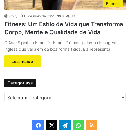
Fitness
Emily
15 de maio de 2025
6
30
Fitness: Um Estilo de Vida que Transforma
Corpo, Mente e Qualidade de Vida
O Que Significa Fitness? “Fitness” é uma palavra de origem
inglesa que vai além da boa forma física. Ela representa…
Leia mais »
Categoriass
C
a
t
e
g
F
X
T
W
R
o