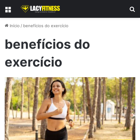
Menu
P
Início
/
benefícios do exercício
benefícios do
exercício