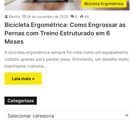
Bicicleta Ergométrica
Basilio
24 de novembro de 2025
0
46
Bicicleta Ergométrica: Como Engrossar as
Pernas com Treino Estruturado em 6
Meses
A bicicleta ergométrica sempre foi vista como um equipamento
voltado apenas para perder peso. Entretanto, um detalhe muito
importante costuma…
Leia mais »
Categoriass
C
a
t
e