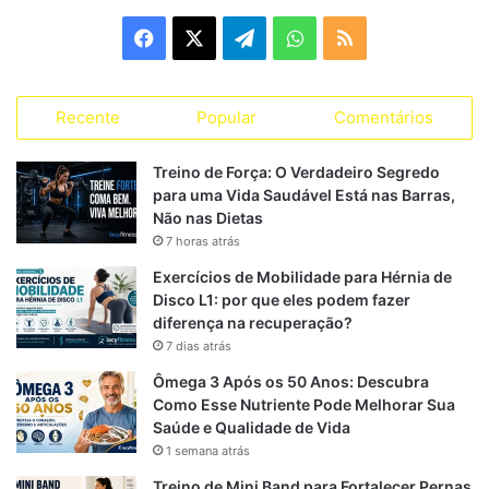
g
F
X
T
W
R
o
r
a
e
h
S
i
a
Recente
Popular
Comentários
c
l
a
S
s
s
e
e
t
Treino de Força: O Verdadeiro Segredo
para uma Vida Saudável Está nas Barras,
b
g
s
Não nas Dietas
7 horas atrás
o
r
A
Exercícios de Mobilidade para Hérnia de
o
a
p
Disco L1: por que eles podem fazer
diferença na recuperação?
k
m
p
7 dias atrás
Ômega 3 Após os 50 Anos: Descubra
Como Esse Nutriente Pode Melhorar Sua
Saúde e Qualidade de Vida
1 semana atrás
Treino de Mini Band para Fortalecer Pernas