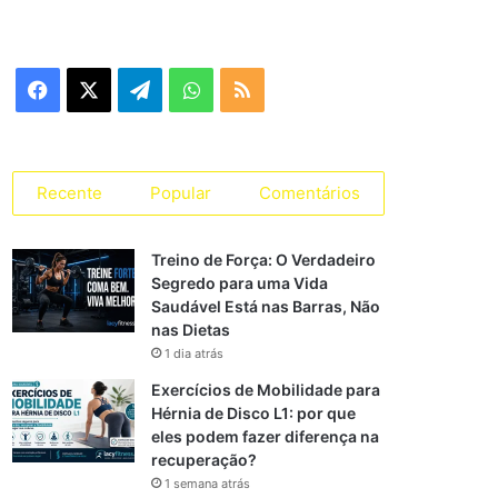
e
g
o
r
F
X
T
W
R
i
a
a
e
h
S
s
s
c
l
a
S
Recente
Popular
Comentários
e
e
t
Treino de Força: O Verdadeiro
b
g
s
Segredo para uma Vida
Saudável Está nas Barras, Não
o
r
A
nas Dietas
o
a
p
1 dia atrás
Exercícios de Mobilidade para
k
m
p
Hérnia de Disco L1: por que
eles podem fazer diferença na
recuperação?
1 semana atrás