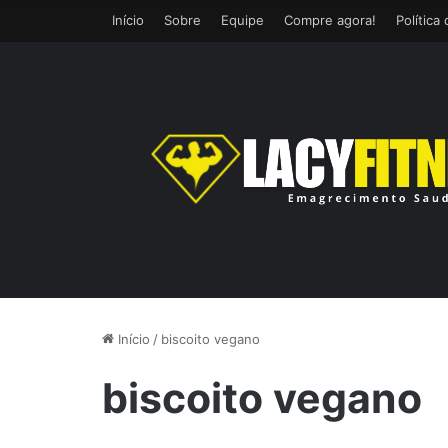
Início
Sobre
Equipe
Compre agora!
Política
Início
/
biscoito vegano
biscoito vegano