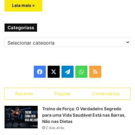
Leia mais »
Categoriass
C
a
t
e
g
F
X
T
W
R
o
r
a
e
h
S
i
a
Recente
Popular
Comentários
c
l
a
S
s
s
e
e
t
Treino de Força: O Verdadeiro Segredo
para uma Vida Saudável Está nas Barras,
b
g
s
Não nas Dietas
2 dias atrás
o
r
A