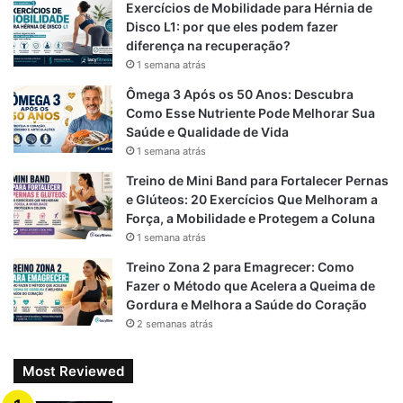
Exercícios de Mobilidade para Hérnia de
o
a
p
Disco L1: por que eles podem fazer
diferença na recuperação?
k
m
p
1 semana atrás
Ômega 3 Após os 50 Anos: Descubra
Como Esse Nutriente Pode Melhorar Sua
Saúde e Qualidade de Vida
1 semana atrás
Treino de Mini Band para Fortalecer Pernas
e Glúteos: 20 Exercícios Que Melhoram a
Força, a Mobilidade e Protegem a Coluna
1 semana atrás
Treino Zona 2 para Emagrecer: Como
Fazer o Método que Acelera a Queima de
Gordura e Melhora a Saúde do Coração
2 semanas atrás
Most Reviewed