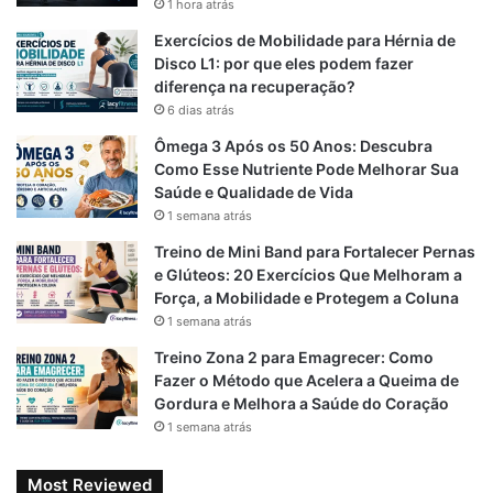
1 hora atrás
o
r
A
Exercícios de Mobilidade para Hérnia de
o
a
p
Disco L1: por que eles podem fazer
diferença na recuperação?
k
m
p
6 dias atrás
Ômega 3 Após os 50 Anos: Descubra
Como Esse Nutriente Pode Melhorar Sua
Saúde e Qualidade de Vida
1 semana atrás
Treino de Mini Band para Fortalecer Pernas
e Glúteos: 20 Exercícios Que Melhoram a
Força, a Mobilidade e Protegem a Coluna
1 semana atrás
Treino Zona 2 para Emagrecer: Como
Fazer o Método que Acelera a Queima de
Gordura e Melhora a Saúde do Coração
1 semana atrás
Most Reviewed