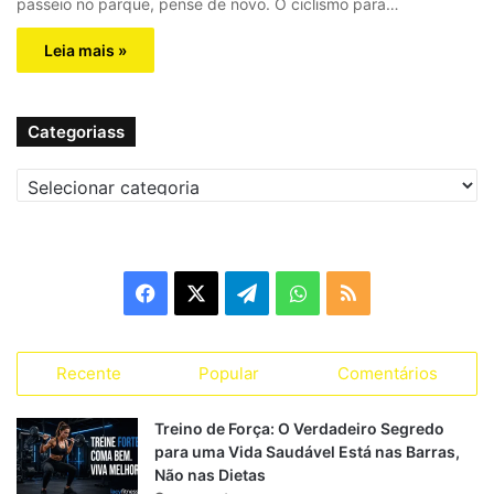
passeio no parque, pense de novo. O ciclismo para…
Leia mais »
Categoriass
C
a
t
e
g
F
X
T
W
R
o
r
a
e
h
S
i
a
Recente
Popular
Comentários
c
l
a
S
s
s
e
e
t
Treino de Força: O Verdadeiro Segredo
para uma Vida Saudável Está nas Barras,
b
g
s
Não nas Dietas