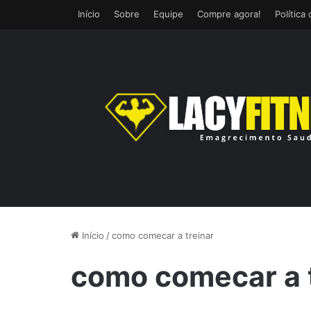
Início
Sobre
Equipe
Compre agora!
Política
Início
/
como comecar a treinar
como comecar a 