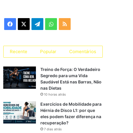
e
g
o
r
F
X
T
W
R
i
a
a
e
h
S
s
s
c
l
a
S
Recente
Popular
Comentários
e
e
t
Treino de Força: O Verdadeiro
b
g
s
Segredo para uma Vida
Saudável Está nas Barras, Não
o
r
A
nas Dietas
o
a
p
10 horas atrás
Exercícios de Mobilidade para
k
m
p
Hérnia de Disco L1: por que
eles podem fazer diferença na
recuperação?
7 dias atrás