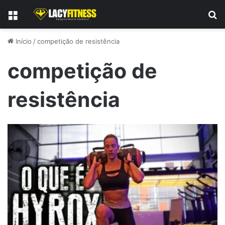
Menu
P
Início
/
competição de resistência
competição de
resistência