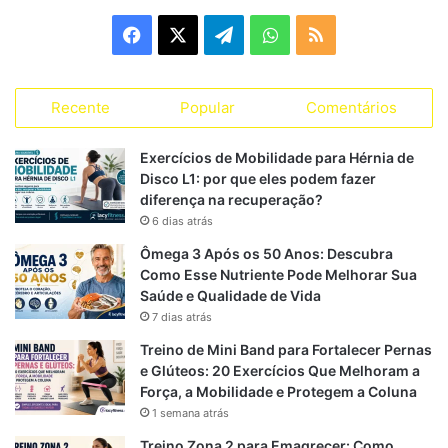
g
F
X
T
W
R
o
r
a
e
h
S
i
a
Recente
Popular
Comentários
c
l
a
S
s
s
e
e
t
Exercícios de Mobilidade para Hérnia de
Disco L1: por que eles podem fazer
b
g
s
diferença na recuperação?
6 dias atrás
o
r
A
Ômega 3 Após os 50 Anos: Descubra
o
a
p
Como Esse Nutriente Pode Melhorar Sua
Saúde e Qualidade de Vida
k
m
p
7 dias atrás
Treino de Mini Band para Fortalecer Pernas
e Glúteos: 20 Exercícios Que Melhoram a
Força, a Mobilidade e Protegem a Coluna
1 semana atrás
Treino Zona 2 para Emagrecer: Como