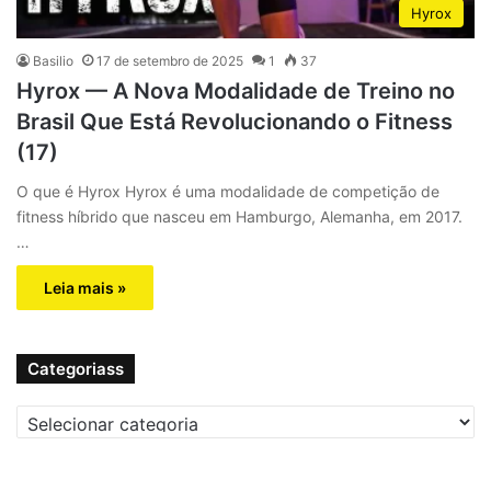
Hyrox
Basilio
17 de setembro de 2025
1
37
Hyrox — A Nova Modalidade de Treino no
Brasil Que Está Revolucionando o Fitness
(17)
O que é Hyrox Hyrox é uma modalidade de competição de
fitness híbrido que nasceu em Hamburgo, Alemanha, em 2017.
…
Leia mais »
Categoriass
C
a
t
e