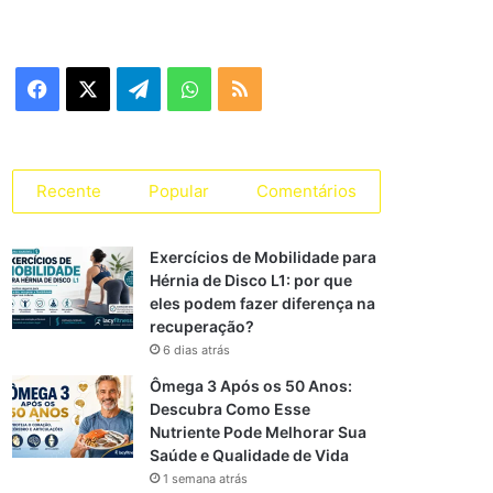
e
g
o
r
F
X
T
W
R
i
a
a
e
h
S
s
s
c
l
a
S
Recente
Popular
Comentários
e
e
t
Exercícios de Mobilidade para
b
g
s
Hérnia de Disco L1: por que
eles podem fazer diferença na
o
r
A
recuperação?
o
a
p
6 dias atrás
Ômega 3 Após os 50 Anos:
k
m
p
Descubra Como Esse
Nutriente Pode Melhorar Sua
Saúde e Qualidade de Vida
1 semana atrás