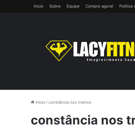
Início
Sobre
Equipe
Compre agora!
Política
Início
/
constância nos treinos
constância nos t