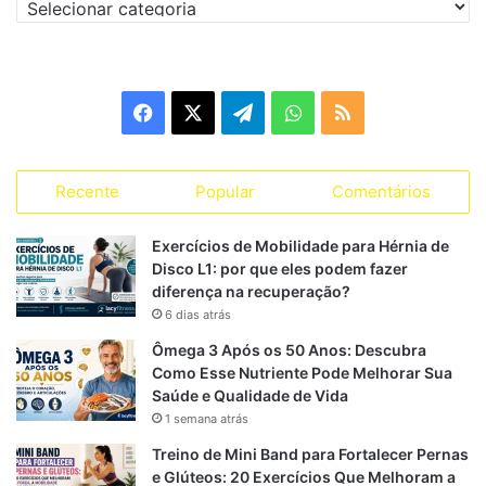
C
a
t
e
g
F
X
T
W
R
o
r
a
e
h
S
i
a
Recente
Popular
Comentários
c
l
a
S
s
s
e
e
t
Exercícios de Mobilidade para Hérnia de
Disco L1: por que eles podem fazer
b
g
s
diferença na recuperação?
6 dias atrás
o
r
A
Ômega 3 Após os 50 Anos: Descubra
o
a
p
Como Esse Nutriente Pode Melhorar Sua
Saúde e Qualidade de Vida
k
m
p
1 semana atrás
Treino de Mini Band para Fortalecer Pernas
e Glúteos: 20 Exercícios Que Melhoram a