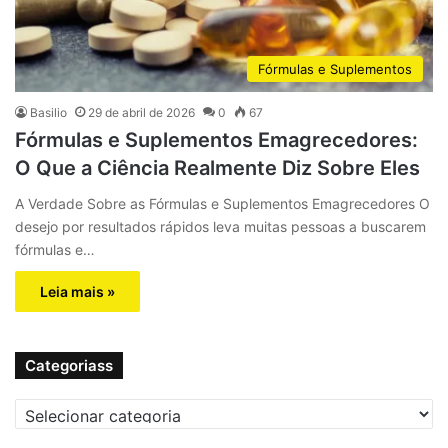
Fórmulas e Suplementos
Basilio
29 de abril de 2026
0
67
Fórmulas e Suplementos Emagrecedores:
O Que a Ciência Realmente Diz Sobre Eles
A Verdade Sobre as Fórmulas e Suplementos Emagrecedores O
desejo por resultados rápidos leva muitas pessoas a buscarem
fórmulas e…
Leia mais »
Categoriass
C
a