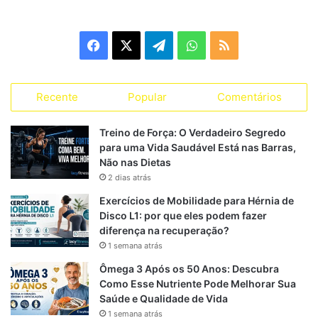
t
e
g
F
X
T
W
R
o
r
a
e
h
S
i
a
Recente
Popular
Comentários
c
l
a
S
s
s
e
e
t
Treino de Força: O Verdadeiro Segredo
para uma Vida Saudável Está nas Barras,
b
g
s
Não nas Dietas
2 dias atrás
o
r
A
Exercícios de Mobilidade para Hérnia de
o
a
p
Disco L1: por que eles podem fazer
diferença na recuperação?
k
m
p
1 semana atrás
Ômega 3 Após os 50 Anos: Descubra
Como Esse Nutriente Pode Melhorar Sua
Saúde e Qualidade de Vida
1 semana atrás