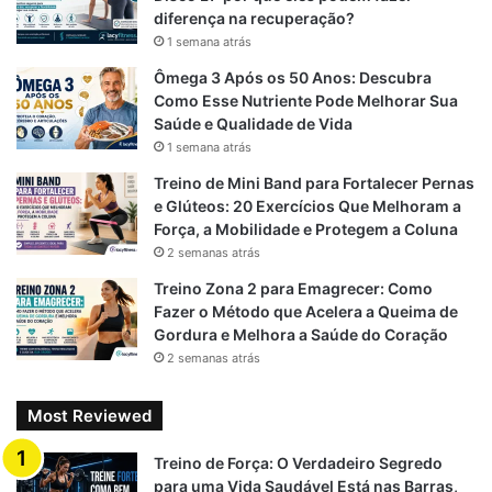
diferença na recuperação?
k
m
p
1 semana atrás
Ômega 3 Após os 50 Anos: Descubra
Como Esse Nutriente Pode Melhorar Sua
Saúde e Qualidade de Vida
1 semana atrás
Treino de Mini Band para Fortalecer Pernas
e Glúteos: 20 Exercícios Que Melhoram a
Força, a Mobilidade e Protegem a Coluna
2 semanas atrás
Treino Zona 2 para Emagrecer: Como
Fazer o Método que Acelera a Queima de
Gordura e Melhora a Saúde do Coração
2 semanas atrás
Most Reviewed
Treino de Força: O Verdadeiro Segredo
para uma Vida Saudável Está nas Barras,