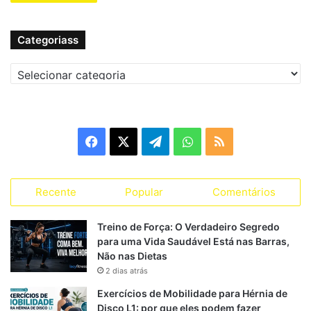
Categoriass
C
a
t
e
g
F
X
T
W
R
o
r
a
e
h
S
i
a
Recente
Popular
Comentários
c
l
a
S
s
s
e
e
t
Treino de Força: O Verdadeiro Segredo
para uma Vida Saudável Está nas Barras,
b
g
s
Não nas Dietas
2 dias atrás
o
r
A
Exercícios de Mobilidade para Hérnia de
o
a
p
Disco L1: por que eles podem fazer