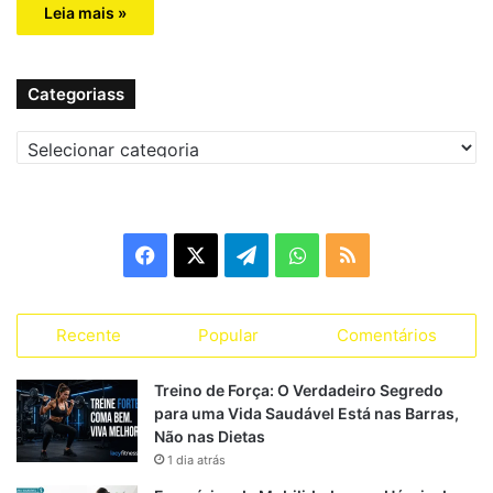
Leia mais »
Categoriass
C
a
t
e
g
F
X
T
W
R
o
r
a
e
h
S
i
a
Recente
Popular
Comentários
c
l
a
S
s
s
e
e
t
Treino de Força: O Verdadeiro Segredo
para uma Vida Saudável Está nas Barras,
b
g
s
Não nas Dietas
1 dia atrás
o
r
A