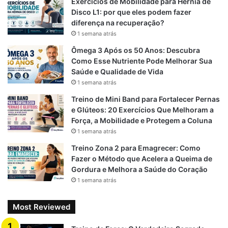
Exercícios de Mobilidade para Hérnia de
o
a
p
Disco L1: por que eles podem fazer
diferença na recuperação?
k
m
p
1 semana atrás
Ômega 3 Após os 50 Anos: Descubra
Como Esse Nutriente Pode Melhorar Sua
Saúde e Qualidade de Vida
1 semana atrás
Treino de Mini Band para Fortalecer Pernas
e Glúteos: 20 Exercícios Que Melhoram a
Força, a Mobilidade e Protegem a Coluna
1 semana atrás
Treino Zona 2 para Emagrecer: Como
Fazer o Método que Acelera a Queima de
Gordura e Melhora a Saúde do Coração
1 semana atrás
Most Reviewed