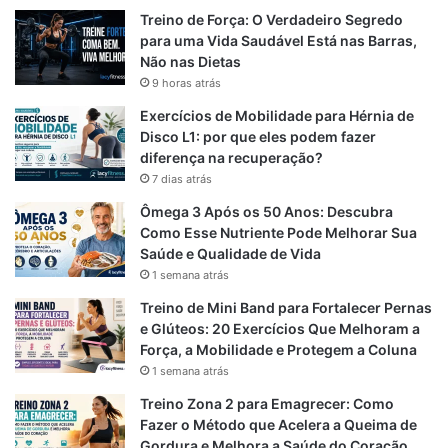
s
e
e
t
Treino de Força: O Verdadeiro Segredo
para uma Vida Saudável Está nas Barras,
b
g
s
Não nas Dietas
9 horas atrás
o
r
A
Exercícios de Mobilidade para Hérnia de
o
a
p
Disco L1: por que eles podem fazer
diferença na recuperação?
k
m
p
7 dias atrás
Ômega 3 Após os 50 Anos: Descubra
Como Esse Nutriente Pode Melhorar Sua
Saúde e Qualidade de Vida
1 semana atrás
Treino de Mini Band para Fortalecer Pernas
e Glúteos: 20 Exercícios Que Melhoram a
Força, a Mobilidade e Protegem a Coluna
1 semana atrás
Treino Zona 2 para Emagrecer: Como
Fazer o Método que Acelera a Queima de
Gordura e Melhora a Saúde do Coração