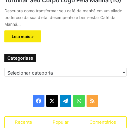
Turbinar Seu Corpo Logo Pela Manhã (10)
Descubra como transformar seu café da manhã em um aliado
poderoso da sua dieta, desempenho e bem-estar Café da
Manhã…
Leia mais »
Categoriass
C
a
t
e
g
F
X
T
W
R
o
r
a
e
h
S
i
a
Recente
Popular
Comentários
c
l
a
S
s