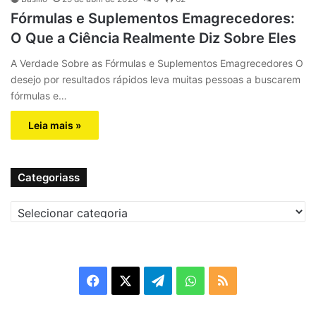
Fórmulas e Suplementos Emagrecedores:
O Que a Ciência Realmente Diz Sobre Eles
A Verdade Sobre as Fórmulas e Suplementos Emagrecedores O
desejo por resultados rápidos leva muitas pessoas a buscarem
fórmulas e…
Leia mais »
Categoriass
C
a
t
e
g
F
X
T
W
R
o
r
a
e
h
S
i