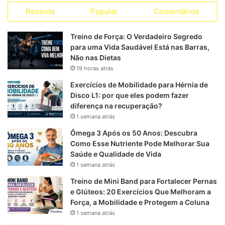
a
Recente
Popular
Comentários
c
l
a
S
s
s
e
e
t
Treino de Força: O Verdadeiro Segredo
para uma Vida Saudável Está nas Barras,
b
g
s
Não nas Dietas
19 horas atrás
o
r
A
Exercícios de Mobilidade para Hérnia de
o
a
p
Disco L1: por que eles podem fazer
diferença na recuperação?
k
m
p
1 semana atrás
Ômega 3 Após os 50 Anos: Descubra
Como Esse Nutriente Pode Melhorar Sua
Saúde e Qualidade de Vida
1 semana atrás
Treino de Mini Band para Fortalecer Pernas
e Glúteos: 20 Exercícios Que Melhoram a
Força, a Mobilidade e Protegem a Coluna
1 semana atrás