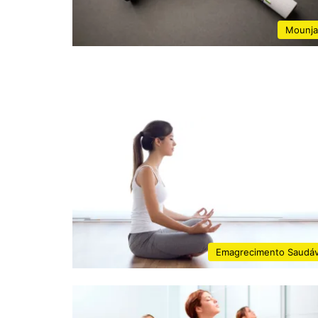
Mounja
Emagrecimento Saudáv