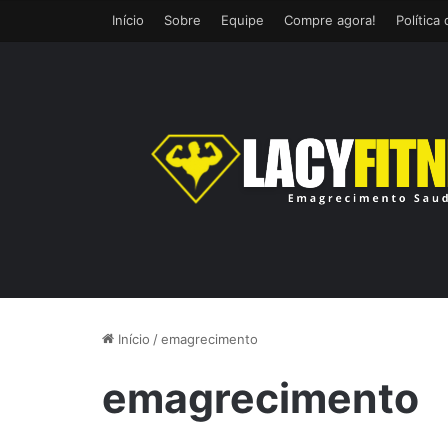
Início
Sobre
Equipe
Compre agora!
Política
Início
/
emagrecimento
emagrecimento