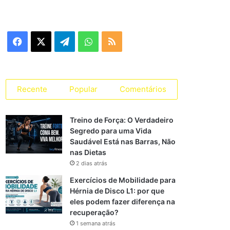
e
g
o
r
F
X
T
W
R
i
a
a
e
h
S
s
s
c
l
a
S
Recente
Popular
Comentários
e
e
t
Treino de Força: O Verdadeiro
b
g
s
Segredo para uma Vida
Saudável Está nas Barras, Não
o
r
A
nas Dietas
o
a
p
2 dias atrás
Exercícios de Mobilidade para
k
m
p
Hérnia de Disco L1: por que
eles podem fazer diferença na
recuperação?
1 semana atrás