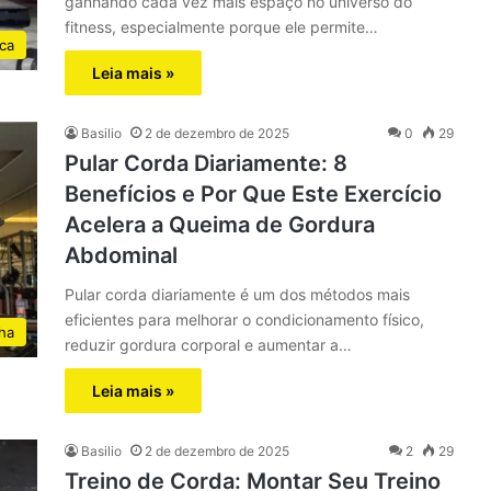
ganhando cada vez mais espaço no universo do
fitness, especialmente porque ele permite…
ica
Leia mais »
Basilio
2 de dezembro de 2025
0
29
Pular Corda Diariamente: 8
Benefícios e Por Que Este Exercício
Acelera a Queima de Gordura
Abdominal
Pular corda diariamente é um dos métodos mais
eficientes para melhorar o condicionamento físico,
ha
reduzir gordura corporal e aumentar a…
Leia mais »
Basilio
2 de dezembro de 2025
2
29
Treino de Corda: Montar Seu Treino