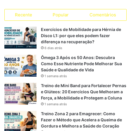
r
a
e
h
S
i
a
Recente
Popular
Comentários
c
l
a
S
s
s
e
e
t
Exercícios de Mobilidade para Hérnia de
Disco L1: por que eles podem fazer
b
g
s
diferença na recuperação?
6 dias atrás
o
r
A
Ômega 3 Após os 50 Anos: Descubra
o
a
p
Como Esse Nutriente Pode Melhorar Sua
Saúde e Qualidade de Vida
k
m
p
1 semana atrás
Treino de Mini Band para Fortalecer Pernas
e Glúteos: 20 Exercícios Que Melhoram a
Força, a Mobilidade e Protegem a Coluna
1 semana atrás
Treino Zona 2 para Emagrecer: Como
Fazer o Método que Acelera a Queima de
Gordura e Melhora a Saúde do Coração