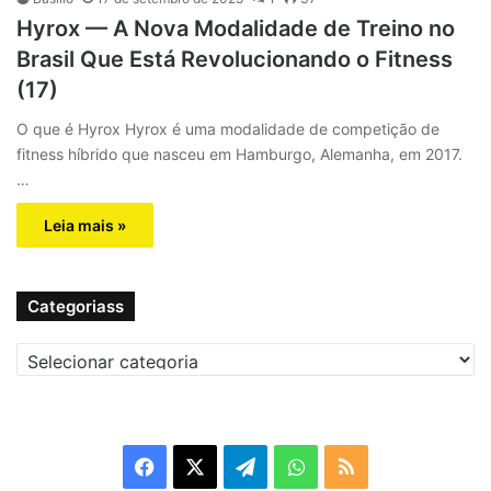
Hyrox — A Nova Modalidade de Treino no
Brasil Que Está Revolucionando o Fitness
(17)
O que é Hyrox Hyrox é uma modalidade de competição de
fitness híbrido que nasceu em Hamburgo, Alemanha, em 2017.
…
Leia mais »
Categoriass
C
a
t
e
g
F
X
T
W
R
o