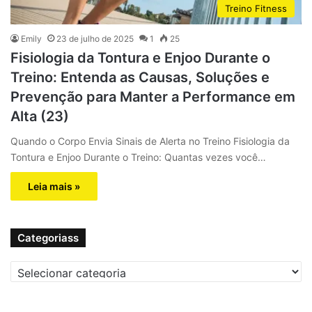
Treino Fitness
Emily
23 de julho de 2025
1
25
Fisiologia da Tontura e Enjoo Durante o
Treino: Entenda as Causas, Soluções e
Prevenção para Manter a Performance em
Alta (23)
Quando o Corpo Envia Sinais de Alerta no Treino Fisiologia da
Tontura e Enjoo Durante o Treino: Quantas vezes você…
Leia mais »
Categoriass
C
a
t