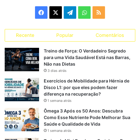
e
g
F
X
T
W
R
o
r
a
e
h
S
i
a
Recente
Popular
Comentários
c
l
a
S
s
s
e
e
t
Treino de Força: O Verdadeiro Segredo
para uma Vida Saudável Está nas Barras,
b
g
s
Não nas Dietas
3 dias atrás
o
r
A
Exercícios de Mobilidade para Hérnia de
o
a
p
Disco L1: por que eles podem fazer
diferença na recuperação?
k
m
p
1 semana atrás
Ômega 3 Após os 50 Anos: Descubra
Como Esse Nutriente Pode Melhorar Sua
Saúde e Qualidade de Vida
1 semana atrás