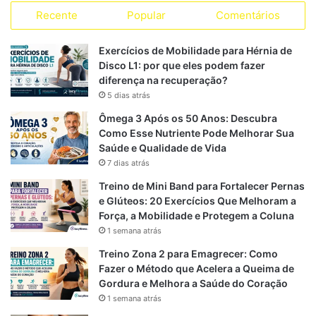
a
Recente
Popular
Comentários
c
l
a
S
s
s
e
e
t
Exercícios de Mobilidade para Hérnia de
Disco L1: por que eles podem fazer
b
g
s
diferença na recuperação?
5 dias atrás
o
r
A
Ômega 3 Após os 50 Anos: Descubra
o
a
p
Como Esse Nutriente Pode Melhorar Sua
Saúde e Qualidade de Vida
k
m
p
7 dias atrás
Treino de Mini Band para Fortalecer Pernas
e Glúteos: 20 Exercícios Que Melhoram a
Força, a Mobilidade e Protegem a Coluna
1 semana atrás
Treino Zona 2 para Emagrecer: Como
Fazer o Método que Acelera a Queima de
Gordura e Melhora a Saúde do Coração
1 semana atrás