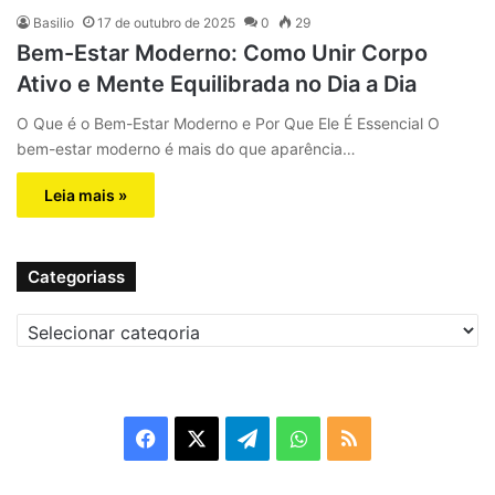
Basilio
17 de outubro de 2025
0
29
Bem-Estar Moderno: Como Unir Corpo
Ativo e Mente Equilibrada no Dia a Dia
O Que é o Bem-Estar Moderno e Por Que Ele É Essencial O
bem-estar moderno é mais do que aparência…
Leia mais »
Categoriass
C
a
t
e
g
F
X
T
W
R
o
r
a
e
h
S
i