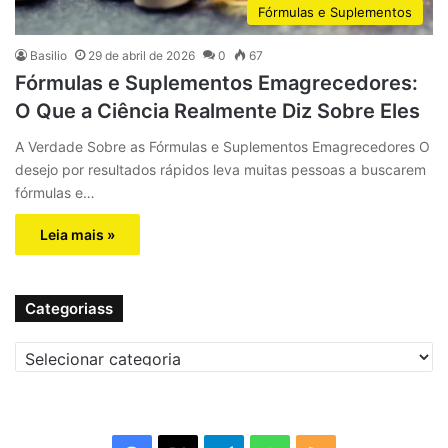
Fórmulas e Suplementos
Basilio
29 de abril de 2026
0
67
Fórmulas e Suplementos Emagrecedores:
O Que a Ciência Realmente Diz Sobre Eles
A Verdade Sobre as Fórmulas e Suplementos Emagrecedores O
desejo por resultados rápidos leva muitas pessoas a buscarem
fórmulas e…
Leia mais »
Categoriass
C
a
t
e
g