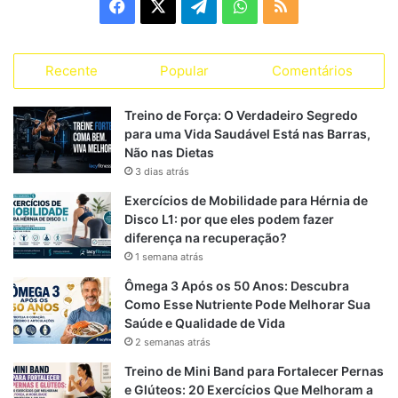
F
X
T
W
R
o
r
a
e
h
S
i
a
Recente
Popular
Comentários
c
l
a
S
s
s
e
e
t
Treino de Força: O Verdadeiro Segredo
para uma Vida Saudável Está nas Barras,
b
g
s
Não nas Dietas
3 dias atrás
o
r
A
Exercícios de Mobilidade para Hérnia de
o
a
p
Disco L1: por que eles podem fazer
diferença na recuperação?
k
m
p
1 semana atrás
Ômega 3 Após os 50 Anos: Descubra
Como Esse Nutriente Pode Melhorar Sua
Saúde e Qualidade de Vida
2 semanas atrás
Treino de Mini Band para Fortalecer Pernas
e Glúteos: 20 Exercícios Que Melhoram a