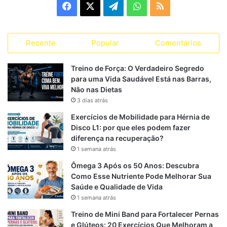
F
X
T
W
R
o
r
a
e
h
S
i
a
Recente
Popular
Comentários
c
l
a
S
s
s
e
e
t
Treino de Força: O Verdadeiro Segredo
para uma Vida Saudável Está nas Barras,
b
g
s
Não nas Dietas
3 dias atrás
o
r
A
Exercícios de Mobilidade para Hérnia de
o
a
p
Disco L1: por que eles podem fazer
diferença na recuperação?
k
m
p
1 semana atrás
Ômega 3 Após os 50 Anos: Descubra
Como Esse Nutriente Pode Melhorar Sua
Saúde e Qualidade de Vida
1 semana atrás
Treino de Mini Band para Fortalecer Pernas
e Glúteos: 20 Exercícios Que Melhoram a