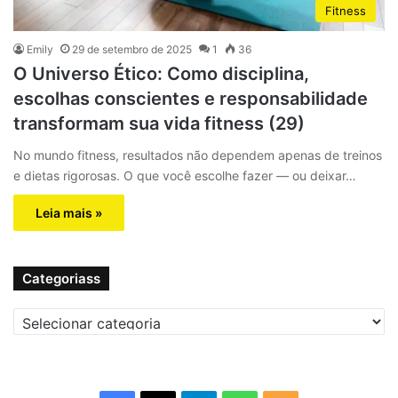
Fitness
Emily
29 de setembro de 2025
1
36
O Universo Ético: Como disciplina,
escolhas conscientes e responsabilidade
transformam sua vida fitness (29)
No mundo fitness, resultados não dependem apenas de treinos
e dietas rigorosas. O que você escolhe fazer — ou deixar…
Leia mais »
Categoriass
C
a
t
e
g