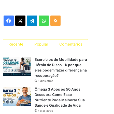
e
g
o
r
F
X
T
W
R
i
a
a
e
h
S
s
s
c
l
a
S
Recente
Popular
Comentários
e
e
t
Exercícios de Mobilidade para
b
g
s
Hérnia de Disco L1: por que
eles podem fazer diferença na
o
r
A
recuperação?
o
a
p
6 dias atrás
Ômega 3 Após os 50 Anos:
k
m
p
Descubra Como Esse
Nutriente Pode Melhorar Sua
Saúde e Qualidade de Vida
7 dias atrás