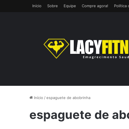
Início
Sobre
Equipe
Compre agora!
Política
Início
/
espaguete de abobrinha
espaguete de ab