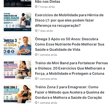
b
g
s
Não nas Dietas
7 horas atrás
o
r
A
Exercícios de Mobilidade para Hérnia de
o
a
p
Disco L1: por que eles podem fazer
diferença na recuperação?
k
m
p
7 dias atrás
Ômega 3 Após os 50 Anos: Descubra
Como Esse Nutriente Pode Melhorar Sua
Saúde e Qualidade de Vida
1 semana atrás
Treino de Mini Band para Fortalecer Pernas
e Glúteos: 20 Exercícios Que Melhoram a
Força, a Mobilidade e Protegem a Coluna
1 semana atrás
Treino Zona 2 para Emagrecer: Como
Fazer o Método que Acelera a Queima de
Gordura e Melhora a Saúde do Coração
1 semana atrás