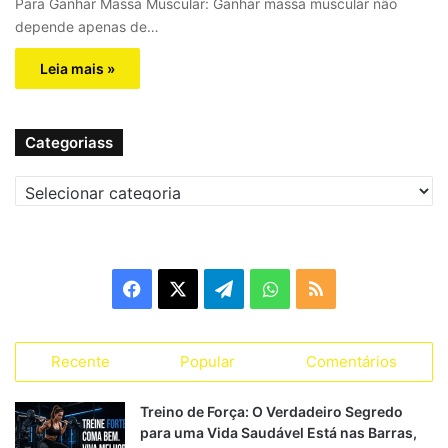
Para Ganhar Massa Muscular: Ganhar massa muscular não
depende apenas de…
Leia mais »
Categoriass
C
a
t
e
g
F
X
T
W
R
o
r
a
e
h
S
i
a
Recente
Popular
Comentários
c
l
a
S
s
s
e
e
t
Treino de Força: O Verdadeiro Segredo
para uma Vida Saudável Está nas Barras,