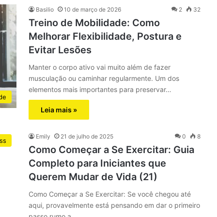
Basilio
10 de março de 2026
2
32
Treino de Mobilidade: Como
Melhorar Flexibilidade, Postura e
Evitar Lesões
Manter o corpo ativo vai muito além de fazer
musculação ou caminhar regularmente. Um dos
elementos mais importantes para preservar…
de
Leia mais »
Emily
21 de julho de 2025
0
8
ess
Como Começar a Se Exercitar: Guia
Completo para Iniciantes que
Querem Mudar de Vida (21)
Como Começar a Se Exercitar: Se você chegou até
aqui, provavelmente está pensando em dar o primeiro
passo rumo a…