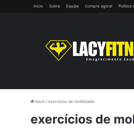
Início
Sobre
Equipe
Compre agora!
Política
Início
/
exercícios de mobilidade
exercícios de mo