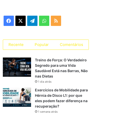
e
g
o
r
F
X
T
W
R
i
a
a
e
h
S
s
s
c
l
a
S
Recente
Popular
Comentários
e
e
t
Treino de Força: O Verdadeiro
b
g
s
Segredo para uma Vida
Saudável Está nas Barras, Não
o
r
A
nas Dietas
o
a
p
1 dia atrás
Exercícios de Mobilidade para
k
m
p
Hérnia de Disco L1: por que
eles podem fazer diferença na
recuperação?
1 semana atrás