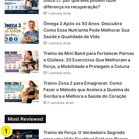
o
a
p
Disco L1: por que eles podem fazer
diferença na recuperação?
k
m
p
1 semana atrás
Ômega 3 Após os 50 Anos: Descubra
Como Esse Nutriente Pode Melhorar Sua
Saúde e Qualidade de Vida
1 semana atrás
Treino de Mini Band para Fortalecer Pernas
e Glúteos: 20 Exercícios Que Melhoram a
Força, a Mobilidade e Protegem a Coluna
1 semana atrás
Treino Zona 2 para Emagrecer: Como
Fazer o Método que Acelera a Queima de
Gordura e Melhora a Saúde do Coração
2 semanas atrás
Most Reviewed
Treino de Força: O Verdadeiro Segredo
para uma Vida Saudável Está nas Barras,