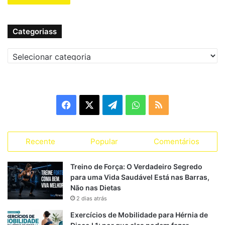
Categoriass
C
a
t
e
g
F
X
T
W
R
o
r
a
e
h
S
i
a
Recente
Popular
Comentários
c
l
a
S
s
s
e
e
t
Treino de Força: O Verdadeiro Segredo
para uma Vida Saudável Está nas Barras,
b
g
s
Não nas Dietas
2 dias atrás
o
r
A
Exercícios de Mobilidade para Hérnia de