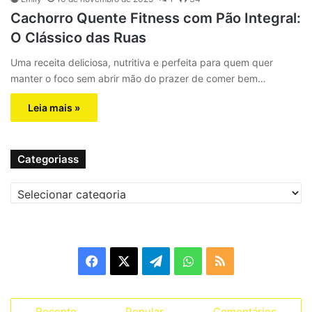
Cachorro Quente Fitness com Pão Integral:
O Clássico das Ruas
Uma receita deliciosa, nutritiva e perfeita para quem quer
manter o foco sem abrir mão do prazer de comer bem…
Leia mais »
Categoriass
C
a
t
e
g
F
X
T
W
R
o
r
a
e
h
S
i
a
Recente
Popular
Comentários