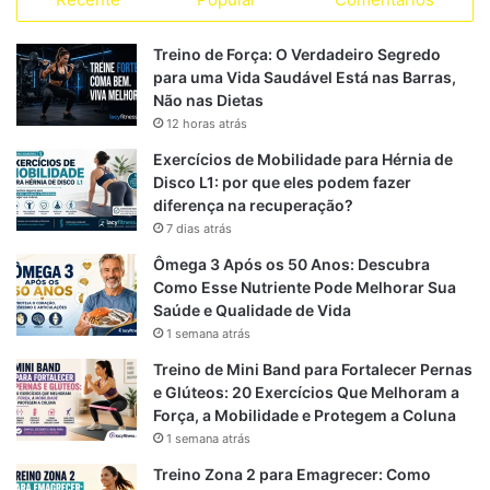
c
l
a
S
s
s
e
e
t
Treino de Força: O Verdadeiro Segredo
para uma Vida Saudável Está nas Barras,
b
g
s
Não nas Dietas
12 horas atrás
o
r
A
Exercícios de Mobilidade para Hérnia de
o
a
p
Disco L1: por que eles podem fazer
diferença na recuperação?
k
m
p
7 dias atrás
Ômega 3 Após os 50 Anos: Descubra
Como Esse Nutriente Pode Melhorar Sua
Saúde e Qualidade de Vida
1 semana atrás
Treino de Mini Band para Fortalecer Pernas
e Glúteos: 20 Exercícios Que Melhoram a
Força, a Mobilidade e Protegem a Coluna
1 semana atrás
Treino Zona 2 para Emagrecer: Como