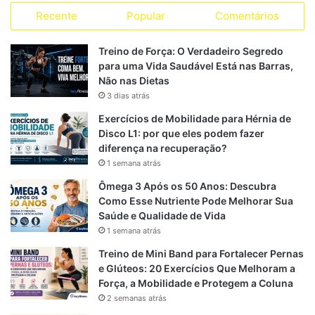
a
Recente
Popular
Comentários
c
l
a
S
s
s
e
e
t
Treino de Força: O Verdadeiro Segredo
para uma Vida Saudável Está nas Barras,
b
g
s
Não nas Dietas
3 dias atrás
o
r
A
Exercícios de Mobilidade para Hérnia de
o
a
p
Disco L1: por que eles podem fazer
diferença na recuperação?
k
m
p
1 semana atrás
Ômega 3 Após os 50 Anos: Descubra
Como Esse Nutriente Pode Melhorar Sua
Saúde e Qualidade de Vida
1 semana atrás
Treino de Mini Band para Fortalecer Pernas
e Glúteos: 20 Exercícios Que Melhoram a
Força, a Mobilidade e Protegem a Coluna
2 semanas atrás