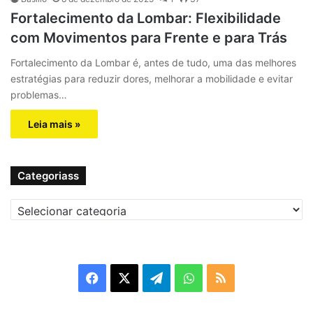
Fortalecimento da Lombar: Flexibilidade
com Movimentos para Frente e para Trás
Fortalecimento da Lombar é, antes de tudo, uma das melhores
estratégias para reduzir dores, melhorar a mobilidade e evitar
problemas…
Leia mais »
Categoriass
C
a
t
e
g
F
X
T
W
R
o
r
a
e
h
S
i