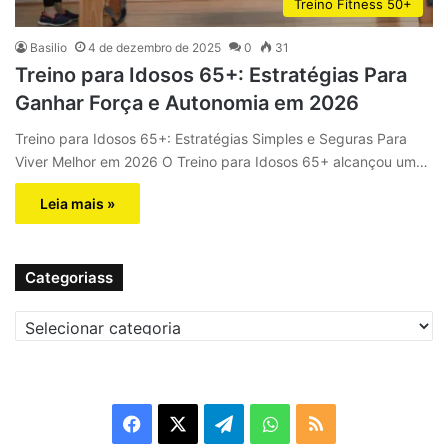
Treino Fitness 50+
Basilio
4 de dezembro de 2025
0
31
Treino para Idosos 65+: Estratégias Para
Ganhar Força e Autonomia em 2026
Treino para Idosos 65+: Estratégias Simples e Seguras Para
Viver Melhor em 2026 O Treino para Idosos 65+ alcançou um…
Leia mais »
Categoriass
C
a
t
e
g
F
X
T
W
R
o
r