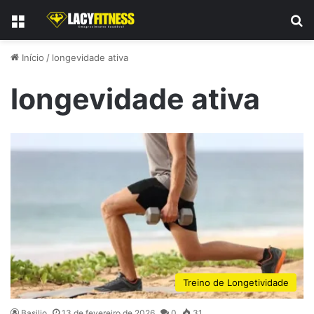
Menu
P
Início
/
longevidade ativa
longevidade ativa
Treino de Longetividade
Basilio
13 de fevereiro de 2026
0
31