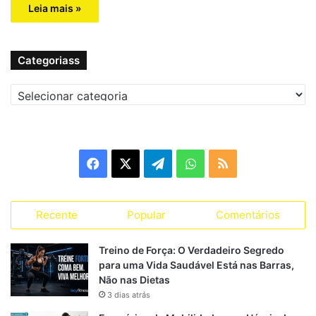
Leia mais »
Categoriass
C
a
t
e
g
F
X
T
W
R
o
r
a
e
h
S
i
a
Recente
Popular
Comentários
c
l
a
S
s
s
e
e
t
Treino de Força: O Verdadeiro Segredo
para uma Vida Saudável Está nas Barras,
b
g
s
Não nas Dietas
3 dias atrás
o
r
A