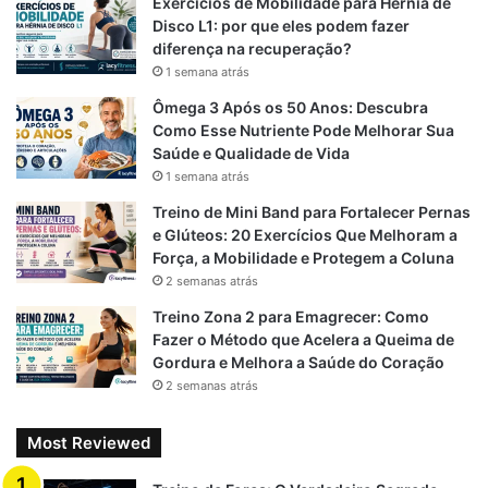
Exercícios de Mobilidade para Hérnia de
o
a
p
Disco L1: por que eles podem fazer
diferença na recuperação?
k
m
p
1 semana atrás
Ômega 3 Após os 50 Anos: Descubra
Como Esse Nutriente Pode Melhorar Sua
Saúde e Qualidade de Vida
1 semana atrás
Treino de Mini Band para Fortalecer Pernas
e Glúteos: 20 Exercícios Que Melhoram a
Força, a Mobilidade e Protegem a Coluna
2 semanas atrás
Treino Zona 2 para Emagrecer: Como
Fazer o Método que Acelera a Queima de
Gordura e Melhora a Saúde do Coração
2 semanas atrás
Most Reviewed