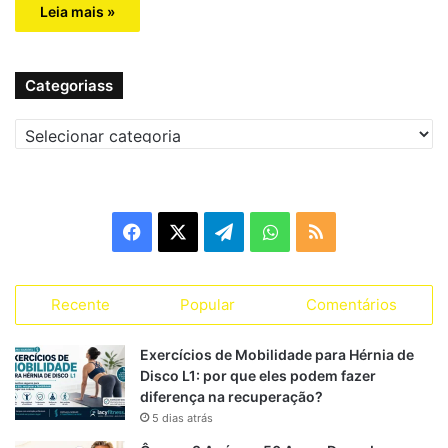
Leia mais »
Categoriass
C
a
t
e
g
F
X
T
W
R
o
r
a
e
h
S
i
a
Recente
Popular
Comentários
c
l
a
S
s
s
e
e
t
Exercícios de Mobilidade para Hérnia de
Disco L1: por que eles podem fazer
b
g
s
diferença na recuperação?
5 dias atrás
o
r
A