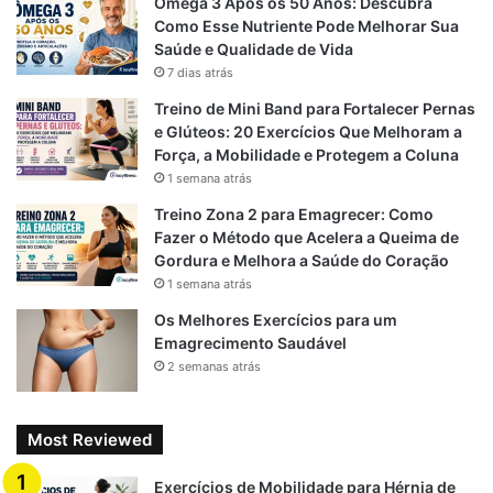
Ômega 3 Após os 50 Anos: Descubra
o
a
p
Como Esse Nutriente Pode Melhorar Sua
Saúde e Qualidade de Vida
k
m
p
7 dias atrás
Treino de Mini Band para Fortalecer Pernas
e Glúteos: 20 Exercícios Que Melhoram a
Força, a Mobilidade e Protegem a Coluna
1 semana atrás
Treino Zona 2 para Emagrecer: Como
Fazer o Método que Acelera a Queima de
Gordura e Melhora a Saúde do Coração
1 semana atrás
Os Melhores Exercícios para um
Emagrecimento Saudável
2 semanas atrás
Most Reviewed
Exercícios de Mobilidade para Hérnia de