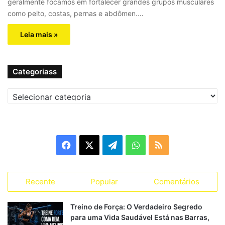
geralmente focamos em fortalecer grandes grupos musculares
como peito, costas, pernas e abdômen.…
Leia mais »
Categoriass
C
a
t
e
g
F
X
T
W
R
o
r
a
e
h
S
i
a
Recente
Popular
Comentários
c
l
a
S
s
s
e
e
t
Treino de Força: O Verdadeiro Segredo
para uma Vida Saudável Está nas Barras,