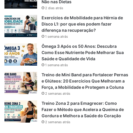
b
g
s
Não nas Dietas
2 dias atrás
o
r
A
Exercícios de Mobilidade para Hérnia de
o
a
p
Disco L1: por que eles podem fazer
diferença na recuperação?
k
m
p
1 semana atrás
Ômega 3 Após os 50 Anos: Descubra
Como Esse Nutriente Pode Melhorar Sua
Saúde e Qualidade de Vida
1 semana atrás
Treino de Mini Band para Fortalecer Pernas
e Glúteos: 20 Exercícios Que Melhoram a
Força, a Mobilidade e Protegem a Coluna
2 semanas atrás
Treino Zona 2 para Emagrecer: Como
Fazer o Método que Acelera a Queima de
Gordura e Melhora a Saúde do Coração
2 semanas atrás