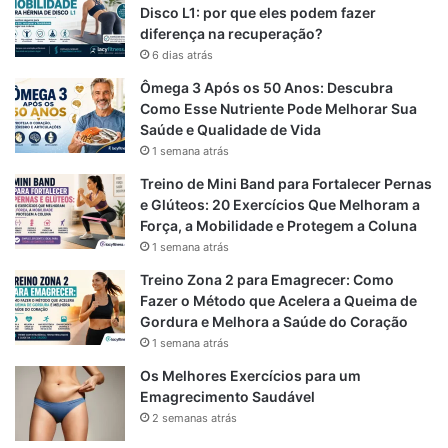
Disco L1: por que eles podem fazer
b
g
s
diferença na recuperação?
6 dias atrás
o
r
A
Ômega 3 Após os 50 Anos: Descubra
o
a
p
Como Esse Nutriente Pode Melhorar Sua
Saúde e Qualidade de Vida
k
m
p
1 semana atrás
Treino de Mini Band para Fortalecer Pernas
e Glúteos: 20 Exercícios Que Melhoram a
Força, a Mobilidade e Protegem a Coluna
1 semana atrás
Treino Zona 2 para Emagrecer: Como
Fazer o Método que Acelera a Queima de
Gordura e Melhora a Saúde do Coração
1 semana atrás
Os Melhores Exercícios para um
Emagrecimento Saudável
2 semanas atrás