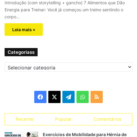
Introdução (com storytelling + gancho) 7 Alimentos que Dão
Energia para Treinar: Você já começou um treino sentindo o
corpo…
Leia mais »
Categoriass
C
a
t
e
g
F
X
T
W
R
o
r
a
e
h
S
i
a
Recente
Popular
Comentários
c
l
a
S
s
s
e
e
t
Exercícios de Mobilidade para Hérnia de