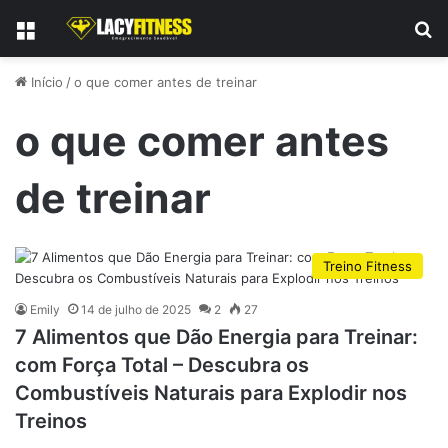
Menu
P
Início
/
o que comer antes de treinar
o que comer antes
de treinar
Treino Fitness
Emily
14 de julho de 2025
2
27
7 Alimentos que Dão Energia para Treinar:
com Força Total – Descubra os
Combustíveis Naturais para Explodir nos
Treinos